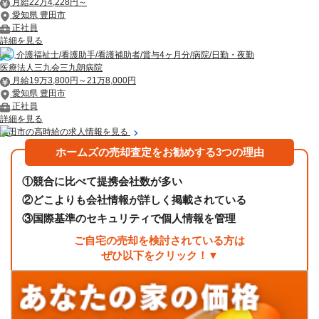
月給22万4,228円～
愛知県 豊田市
正社員
詳細を見る
介護福祉士/看護助手/看護補助者/賞与4ヶ月分/病院/日勤・夜勤
医療法人三九会三九朗病院
月給19万3,800円～21万8,000円
愛知県 豊田市
正社員
詳細を見る
豊田市の高時給の求人情報を見る
ホームズの売却査定をお勧めする3つの理由
①
競合に比べて提携会社数が多い
②
どこよりも会社情報が詳しく掲載されている
③
国際基準のセキュリティで個人情報を管理
ご自宅の売却を検討されている方は
ぜひ以下をクリック！▼