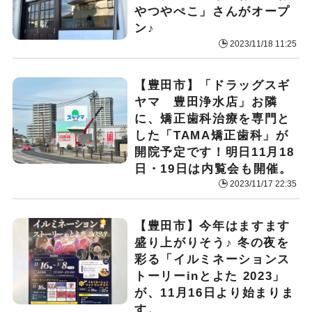
やつやぺこ」さんがオープ
ン♪
2023/11/18 11:25
【豊田市】「ドラッグスギ
ヤマ 豊田浄水店」お隣
に、矯正歯科治療を専門と
した「TAMA矯正歯科」が
開院予定です！明日11月18
日・19日は内覧会も開催。
2023/11/17 22:35
【豊田市】今年はますます
盛り上がりそう♪ 冬の夜を
彩る「イルミネーションス
トーリーinとよた 2023」
が、11月16日より始まりま
す。