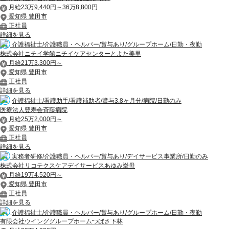
月給23万9,440円～36万8,800円
愛知県 豊田市
正社員
詳細を見る
介護福祉士/介護職員・ヘルパー/賞与あり/グループホーム/日勤・夜勤
株式会社ニチイ学館ニチイケアセンターとよた美里
月給21万3,300円～
愛知県 豊田市
正社員
詳細を見る
介護福祉士/看護助手/看護補助者/賞与3.8ヶ月分/病院/日勤のみ
医療法人豊寿会斉藤病院
月給25万2,000円～
愛知県 豊田市
正社員
詳細を見る
実務者研修/介護職員・ヘルパー/賞与あり/デイサービス事業所/日勤のみ
株式会社リコテクスケアデイサービスあゆみ挙母
月給19万4,520円～
愛知県 豊田市
正社員
詳細を見る
介護福祉士/介護職員・ヘルパー/賞与あり/グループホーム/日勤・夜勤
有限会社ウインググループホームつばさ下林