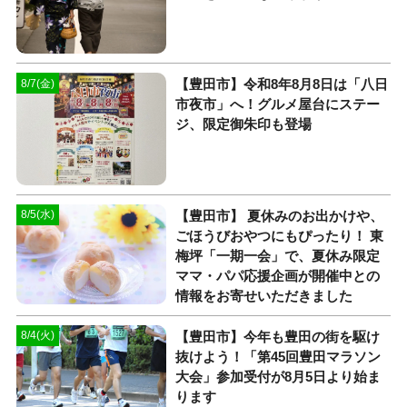
【豊田市】令和8年8月8日は「八日
8/7(金)
市夜市」へ！グルメ屋台にステー
ジ、限定御朱印も登場
【豊田市】 夏休みのお出かけや、
8/5(水)
ごほうびおやつにもぴったり！ 東
梅坪「一期一会」で、夏休み限定
ママ・パパ応援企画が開催中との
情報をお寄せいただきました
【豊田市】今年も豊田の街を駆け
8/4(火)
抜けよう！「第45回豊田マラソン
大会」参加受付が8月5日より始ま
ります