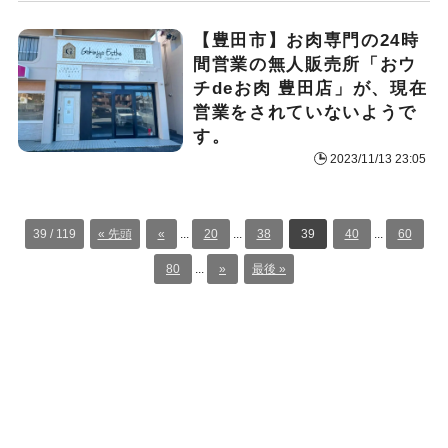
【豊田市】お肉専門の24時
間営業の無人販売所「おウ
チdeお肉 豊田店」が、現在
営業をされていないようで
す。
2023/11/13 23:05
39 / 119
« 先頭
«
...
20
...
38
39
40
...
60
80
...
»
最後 »