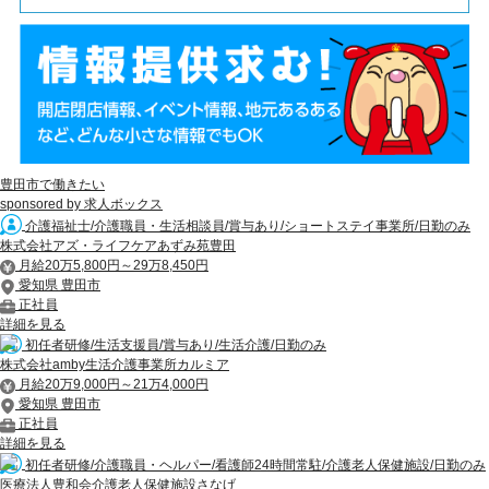
豊田市で働きたい
sponsored by 求人ボックス
介護福祉士/介護職員・生活相談員/賞与あり/ショートステイ事業所/日勤のみ
株式会社アズ・ライフケアあずみ苑豊田
月給20万5,800円～29万8,450円
愛知県 豊田市
正社員
詳細を見る
初任者研修/生活支援員/賞与あり/生活介護/日勤のみ
株式会社amby生活介護事業所カルミア
月給20万9,000円～21万4,000円
愛知県 豊田市
正社員
詳細を見る
初任者研修/介護職員・ヘルパー/看護師24時間常駐/介護老人保健施設/日勤のみ
医療法人豊和会介護老人保健施設さなげ