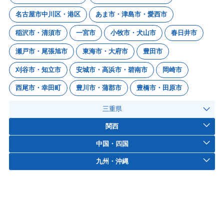
名古屋市中川区・港区
あま市・津島市・愛西市
稲沢市・清須市
一宮市
小牧市・犬山市
春日井市
瀬戸市・尾張旭市
東海市・大府市
豊田市
刈谷市・知立市
安城市・高浜市・碧南市
岡崎市
西尾市・幸田町
豊川市・蒲郡市
豊橋市・田原市
三重県
関西
中国・四国
九州・沖縄