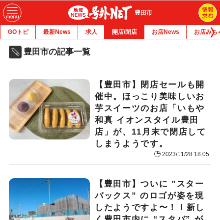
豊田市
GOトピ
最新News
求人
開店/閉店
お店News
お店みち
豊田市の記事一覧
【豊田市】閉店セールも開
催中。ほっこり美味しいお
芋スイーツのお店「いもや
和真 イオンスタイル豊田
店」が、11月末で閉店して
しまうようです。
2023/11/28 18:05
【豊田市】ついに ”スター
バックス” のロゴが姿を現
したようですよ〜！！新し
く豊田市内に “スタバ” が