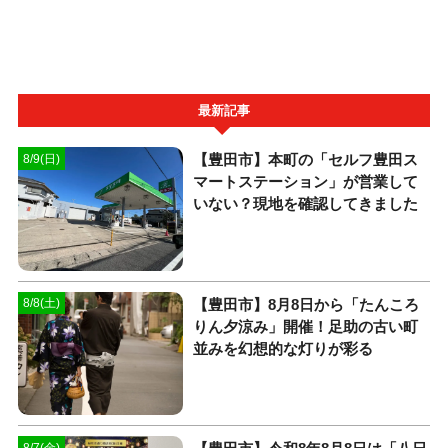
最新記事
【豊田市】本町の「セルフ豊田ス
8/9(日)
マートステーション」が営業して
いない？現地を確認してきました
【豊田市】8月8日から「たんころ
8/8(土)
りん夕涼み」開催！足助の古い町
並みを幻想的な灯りが彩る
8/7(金)