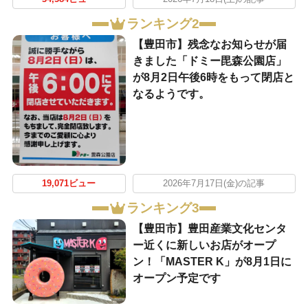
ランキング2
【豊田市】残念なお知らせが届
きました「ドミー毘森公園店」
が8月2日午後6時をもって閉店と
なるようです。
19,071ビュー
2026年7月17日(金)の記事
ランキング3
【豊田市】豊田産業文化センタ
ー近くに新しいお店がオープ
ン！「MASTER K」が8月1日に
オープン予定です