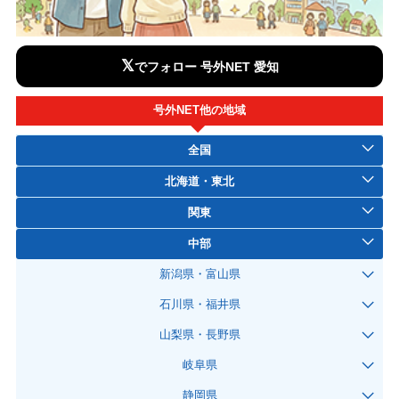
𝕏
でフォロー 号外NET 愛知
号外NET他の地域
全国
北海道・東北
関東
中部
新潟県・富山県
石川県・福井県
山梨県・長野県
岐阜県
静岡県