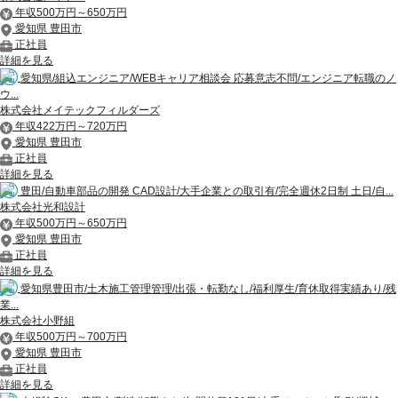
年収500万円～650万円
愛知県 豊田市
正社員
詳細を見る
愛知県/組込エンジニア/WEBキャリア相談会 応募意志不問/エンジニア転職のノ
ウ...
株式会社メイテックフィルダーズ
年収422万円～720万円
愛知県 豊田市
正社員
詳細を見る
豊田/自動車部品の開発 CAD設計/大手企業との取引有/完全週休2日制 土日/自...
株式会社光和設計
年収500万円～650万円
愛知県 豊田市
正社員
詳細を見る
愛知県豊田市/土木施工管理管理/出張・転勤なし/福利厚生/育休取得実績あり/残
業...
株式会社小野組
年収500万円～700万円
愛知県 豊田市
正社員
詳細を見る