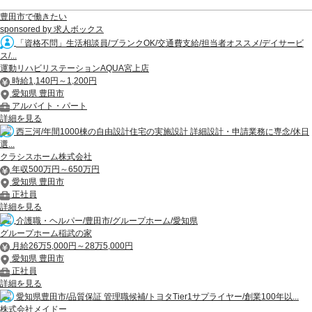
豊田市で働きたい
sponsored by 求人ボックス
「資格不問」生活相談員/ブランクOK/交通費支給/担当者オススメ/デイサービ
ス/...
運動リハビリステーションAQUA宮上店
時給1,140円～1,200円
愛知県 豊田市
アルバイト・パート
詳細を見る
西三河/年間1000棟の自由設計住宅の実施設計 詳細設計・申請業務に専念/休日
選...
クラシスホーム株式会社
年収500万円～650万円
愛知県 豊田市
正社員
詳細を見る
介護職・ヘルパー/豊田市/グループホーム/愛知県
グループホーム稲武の家
月給26万5,000円～28万5,000円
愛知県 豊田市
正社員
詳細を見る
愛知県豊田市/品質保証 管理職候補/トヨタTier1サプライヤー/創業100年以...
株式会社メイドー