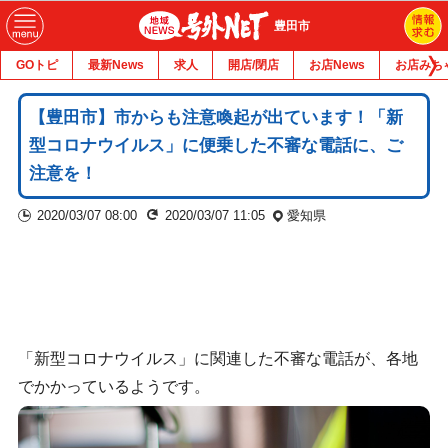
豊田市
GOトピ
最新News
求人
開店/閉店
お店News
お店みち
【豊田市】市からも注意喚起が出ています！「新
型コロナウイルス」に便乗した不審な電話に、ご
注意を！
2020/03/07 08:00
2020/03/07 11:05
愛知県
「新型コロナウイルス」に関連した不審な電話が、各地
でかかっているようです。