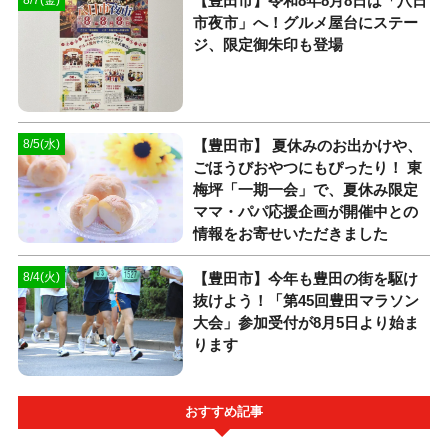
【豊田市】令和8年8月8日は「八日
市夜市」へ！グルメ屋台にステー
ジ、限定御朱印も登場
【豊田市】 夏休みのお出かけや、
8/5(水)
ごほうびおやつにもぴったり！ 東
梅坪「一期一会」で、夏休み限定
ママ・パパ応援企画が開催中との
情報をお寄せいただきました
【豊田市】今年も豊田の街を駆け
8/4(火)
抜けよう！「第45回豊田マラソン
大会」参加受付が8月5日より始ま
ります
おすすめ記事