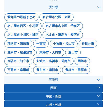
愛知県
愛知県の最新まとめ
名古屋市北区・東区
名古屋市西区・中村区
名古屋市名東区・千種区
名古屋市中川区・港区
あま市・津島市・愛西市
稲沢市・清須市
一宮市
小牧市・犬山市
春日井市
瀬戸市・尾張旭市
東海市・大府市
豊田市
刈谷市・知立市
安城市・高浜市・碧南市
岡崎市
西尾市・幸田町
豊川市・蒲郡市
豊橋市・田原市
三重県
関西
中国・四国
九州・沖縄