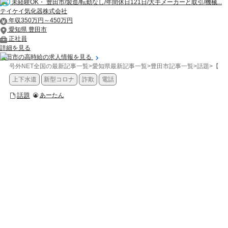
未経験OK・ 豊田市/製造/転勤なし/年間休日121日/大手メーカーと取引/機械...
テイケイ気化器株式会社
年収350万円～450万円
愛知県 豊田市
正社員
詳細を見る
豊田市の高時給の求人情報を見る
号外NET全国の最新記事一覧
>
愛知県最新記事一覧
>
豊田市記事一覧
>
話題
>
【豊
上下水道
新型コロナ
詐欺
電話
話題
あーたん