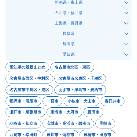
新潟県・富山県
石川県・福井県
山梨県・長野県
岐阜県
静岡県
愛知県
愛知県の最新まとめ
名古屋市北区・東区
名古屋市西区・中村区
名古屋市名東区・千種区
名古屋市中川区・港区
あま市・津島市・愛西市
稲沢市・清須市
一宮市
小牧市・犬山市
春日井市
瀬戸市・尾張旭市
東海市・大府市
豊田市
刈谷市・知立市
安城市・高浜市・碧南市
岡崎市
西尾市・幸田町
豊川市・蒲郡市
豊橋市・田原市