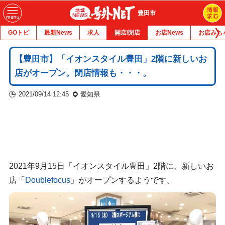
豊田市
GOトピ
最新News
求人
開店/閉店
お店News
お店みち
【豊田市】「イオンスタイル豊田」2階に新しいお
店がオープン。閉店情報も・・・。
2021/09/14 12:45
愛知県
2021年9月15日「イオンスタイル豊田」2階に、新しいお
店「
Doublefocus
」がオープンするようです。