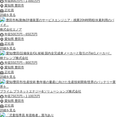
年収800万円～1,000万円
愛知県 豊田市
正社員
詳細を見る
豊田市/転勤無/評価装置のサービスエンジニア・残業20h時間程/水素利用のパ
イオ...
株式会社エノア
年収500万円～650万円
愛知県 豊田市
正社員
詳細を見る
愛知/豊田/設備保全/GL候補 国内全完成車メーカーと取引のTier1メーカー/...
林テレンプ株式会社
年収550万円～800万円
愛知県 豊田市
正社員
詳細を見る
愛知/豊田市/生産技術 数年後の量産に向けた生産技術開発/世界のバッテリー業
界を...
プライム プラネットエナジー&ソリューションズ株式会社
年収750万円～1,100万円
愛知県 豊田市
正社員
詳細を見る
「児童指導員 有資格者」賞与あり