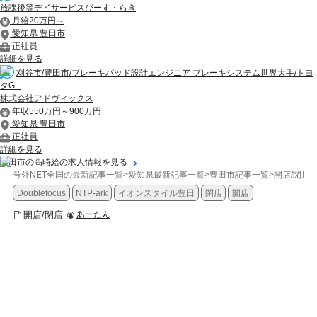
放課後等デイサービスぴーす・らき
月給20万円～
愛知県 豊田市
正社員
詳細を見る
刈谷市/豊田市/ブレーキパッド設計エンジニア ブレーキシステム世界大手/トヨ
タG...
株式会社アドヴィックス
年収550万円～900万円
愛知県 豊田市
正社員
詳細を見る
豊田市の高時給の求人情報を見る
号外NET全国の最新記事一覧
>
愛知県最新記事一覧
>
豊田市記事一覧
>
開店/閉店
>
Doublefocus
NTP-ark
イオンスタイル豊田
閉店
開店
開店/閉店
あーたん