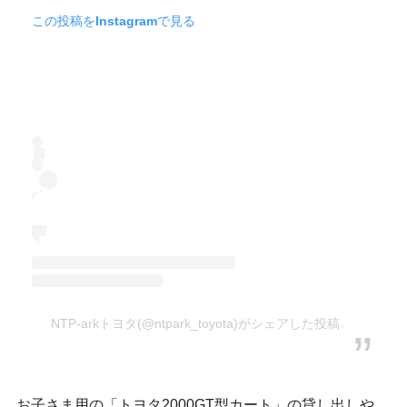
この投稿をInstagramで見る
NTP-arkトヨタ(@ntpark_toyota)がシェアした投稿
お子さま用の「トヨタ2000GT型カート」の貸し出しや