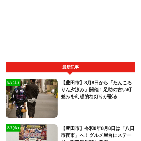
最新記事
【豊田市】8月8日から「たんころ
8/8(土)
りん夕涼み」開催！足助の古い町
並みを幻想的な灯りが彩る
【豊田市】令和8年8月8日は「八日
8/7(金)
市夜市」へ！グルメ屋台にステー