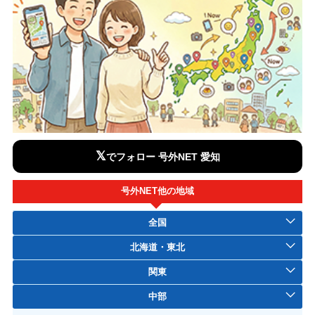
𝕏
でフォロー 号外NET 愛知
号外NET他の地域
全国
北海道・東北
関東
中部