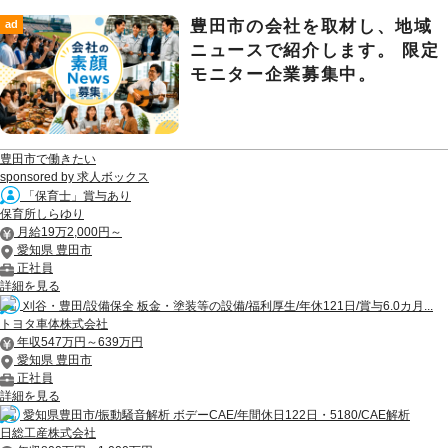
豊田市の会社を取材し、地域
ad
ニュースで紹介します。 限定
モニター企業募集中。
豊田市で働きたい
sponsored by 求人ボックス
「保育士」賞与あり
保育所しらゆり
月給19万2,000円～
愛知県 豊田市
正社員
詳細を見る
刈谷・豊田/設備保全 板金・塗装等の設備/福利厚生/年休121日/賞与6.0カ月...
トヨタ車体株式会社
年収547万円～639万円
愛知県 豊田市
正社員
詳細を見る
愛知県豊田市/振動騒音解析 ボデーCAE/年間休日122日・5180/CAE解析
日総工産株式会社