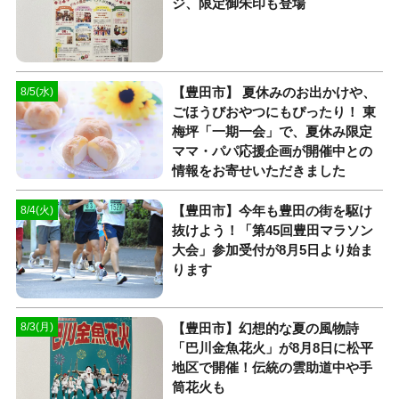
ジ、限定御朱印も登場
【豊田市】 夏休みのお出かけや、
8/5(水)
ごほうびおやつにもぴったり！ 東
梅坪「一期一会」で、夏休み限定
ママ・パパ応援企画が開催中との
情報をお寄せいただきました
【豊田市】今年も豊田の街を駆け
8/4(火)
抜けよう！「第45回豊田マラソン
大会」参加受付が8月5日より始ま
ります
【豊田市】幻想的な夏の風物詩
8/3(月)
「巴川金魚花火」が8月8日に松平
地区で開催！伝統の雲助道中や手
筒花火も