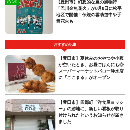
【豊田市】幻想的な夏の風物詩
8/3(月)
「巴川金魚花火」が8月8日に松平
地区で開催！伝統の雲助道中や手
筒花火も
おすすめ記事
【豊田市】夏休みのおやつや小腹
が空いたとき、お昼ごはんにも◎
スーパーマーケットバロー浄水店
に『ここまる』がオープン
【豊田市】四郷町「洋食屋ヨッシ
ー」の跡地に、新しい看板が取り
付けられたというお知らせが届き
ました