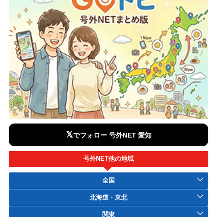
𝕏
でフォロー 号外NET 愛知
号外NET他の地域
全国
北海道・東北
関東