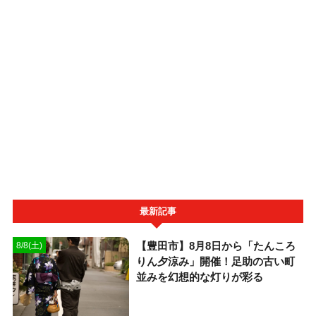
最新記事
【豊田市】8月8日から「たんころ
8/8(土)
りん夕涼み」開催！足助の古い町
並みを幻想的な灯りが彩る