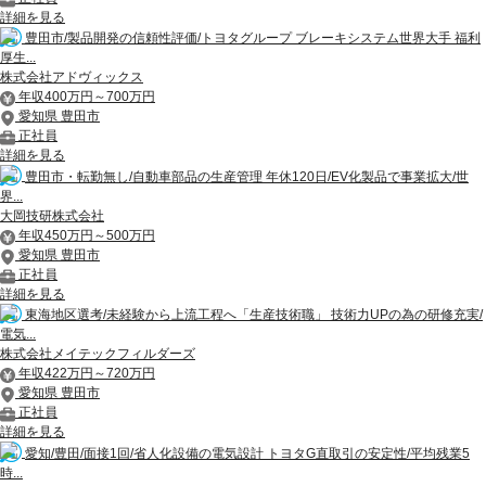
詳細を見る
豊田市/製品開発の信頼性評価/トヨタグループ ブレーキシステム世界大手 福利
厚生...
株式会社アドヴィックス
年収400万円～700万円
愛知県 豊田市
正社員
詳細を見る
豊田市・転勤無し/自動車部品の生産管理 年休120日/EV化製品で事業拡大/世
界...
大岡技研株式会社
年収450万円～500万円
愛知県 豊田市
正社員
詳細を見る
東海地区選考/未経験から上流工程へ「生産技術職」 技術力UPの為の研修充実/
電気...
株式会社メイテックフィルダーズ
年収422万円～720万円
愛知県 豊田市
正社員
詳細を見る
愛知/豊田/面接1回/省人化設備の電気設計 トヨタG直取引の安定性/平均残業5
時...