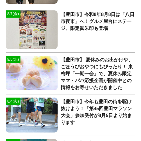
【豊田市】令和8年8月8日は「八日
8/7(金)
市夜市」へ！グルメ屋台にステー
ジ、限定御朱印も登場
【豊田市】 夏休みのお出かけや、
8/5(水)
ごほうびおやつにもぴったり！ 東
梅坪「一期一会」で、夏休み限定
ママ・パパ応援企画が開催中との
情報をお寄せいただきました
【豊田市】今年も豊田の街を駆け
8/4(火)
抜けよう！「第45回豊田マラソン
大会」参加受付が8月5日より始ま
ります