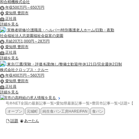
和合精機株式会社
年収500万円～650万円
愛知県 豊田市
正社員
詳細を見る
実務者研修/介護職員・ヘルパー/特別養護老人ホーム/日勤・夜勤
社会福祉法人志楽園福祉会益富の楽園
月給20万1,000円～28万円
愛知県 豊田市
正社員
詳細を見る
東京/三鷹/実験・評価 転勤無し/整備士歓迎/年休121日/完全週休2日制
株式会社クロップス・クルー
年収400万円～560万円
愛知県 豊田市
正社員
詳細を見る
豊田市の高時給の求人情報を見る
号外NET全国の最新記事一覧
>
愛知県最新記事一覧
>
豊田市記事一覧
>
話題
>
【豊
オープン
元城町
純生食パン工房HARE/PAN
食パン
話題
あーたん