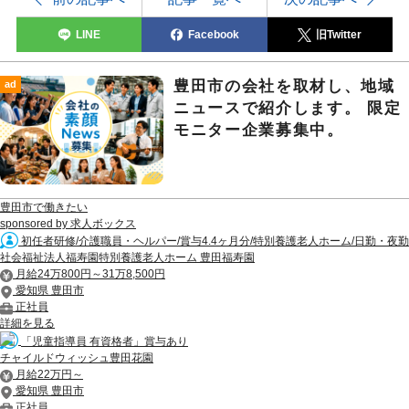
LINE
Facebook
旧Twitter
豊田市の会社を取材し、地域
ad
ニュースで紹介します。 限定
モニター企業募集中。
豊田市で働きたい
sponsored by 求人ボックス
初任者研修/介護職員・ヘルパー/賞与4.4ヶ月分/特別養護老人ホーム/日勤・夜勤
社会福祉法人福寿園特別養護老人ホーム 豊田福寿園
月給24万800円～31万8,500円
愛知県 豊田市
正社員
詳細を見る
「児童指導員 有資格者」賞与あり
チャイルドウィッシュ豊田花園
月給22万円～
愛知県 豊田市
正社員