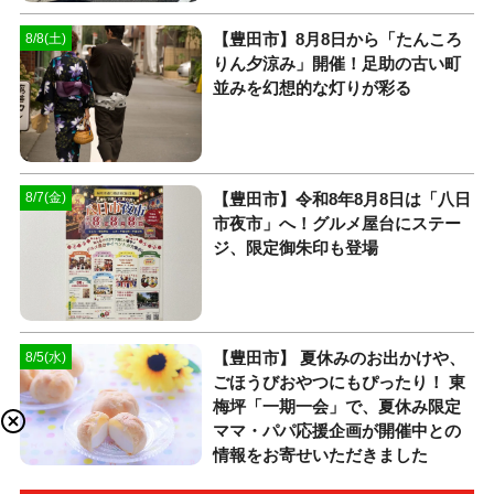
【豊田市】8月8日から「たんころ
8/8(土)
りん夕涼み」開催！足助の古い町
並みを幻想的な灯りが彩る
【豊田市】令和8年8月8日は「八日
8/7(金)
市夜市」へ！グルメ屋台にステー
ジ、限定御朱印も登場
【豊田市】 夏休みのお出かけや、
8/5(水)
ごほうびおやつにもぴったり！ 東
梅坪「一期一会」で、夏休み限定
ママ・パパ応援企画が開催中との
情報をお寄せいただきました