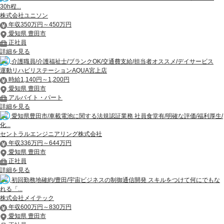
30h程...
株式会社ユニソン
年収350万円～450万円
愛知県 豊田市
正社員
詳細を見る
介護職員/介護福祉士/ブランクOK/交通費支給/担当者オススメ/デイサービス
運動リハビリステーションAQUA宮上店
時給1,140円～1,200円
愛知県 豊田市
アルバイト・パート
詳細を見る
愛知県豊田市/車載電池に関する法規認証業務 社員食堂有/明確な評価/福利厚生/
化...
セントラルエンジニアリング株式会社
年収336万円～644万円
愛知県 豊田市
正社員
詳細を見る
初回勤務地確約/豊田/宇宙ビジネスの制御通信開発 スキルをつけて何にでもな
れる「...
株式会社メイテック
年収600万円～830万円
愛知県 豊田市