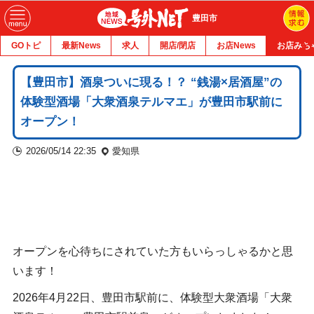
豊田市
GOトピ
最新News
求人
開店/閉店
お店News
お店みち
【豊田市】酒泉ついに現る！？ “銭湯×居酒屋”の
体験型酒場「大衆酒泉テルマエ」が豊田市駅前に
オープン！
2026/05/14 22:35
愛知県
オープンを心待ちにされていた方もいらっしゃるかと思
います！
2026年4月22日、豊田市駅前に、体験型大衆酒場「大衆