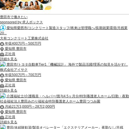
豊田市で働きたい
sponsored by 求人ボックス
愛知県愛西市/コンクリート製造スタッフ/将来は管理職へ/長期就業環境/月残業
20...
大有コンクリート工業株式会社
年収400万円～500万円
愛知県 豊田市
正社員
詳細を見る
豊田市/トヨタ自動車Tier1「機械設計」 海外で製品活躍/理系の知見を活かす/...
株式会社アイサク
年収500万円～700万円
愛知県 豊田市
正社員
詳細を見る
介護福祉士/介護職員・ヘルパー/賞与4.5ヶ月分/特別養護老人ホーム/日勤・夜勤
社会福祉法人豊田みのり福祉会特別養護老人ホーム豊田つつみ園
月給21万3,000円～28万2,000円
愛知県 豊田市
正社員
詳細を見る
豊田/未経験歓迎/製造オペレーター「エクステリアメーカー」夜勤なし/月残