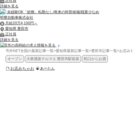
正社員
詳細を見る
未経験OK「総務」転勤なし/将来の幹部候補/残業少なめ
明豊自動車株式会社
月給20万4,100円～
愛知県 豊田市
正社員
詳細を見る
豊田市の高時給の求人情報を見る
号外NET全国の最新記事一覧
>
愛知県最新記事一覧
>
豊田市記事一覧
>
お店みちゃ
オープン
大衆酒泉テルマエ 豊田市駅前泉
蛇口からお酒
お店みちゃお
あーたん