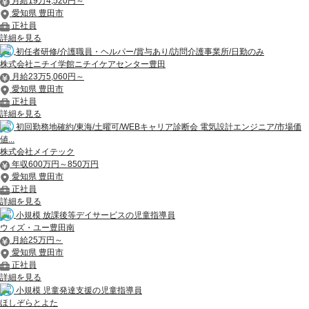
月給19万4,520円～
愛知県 豊田市
正社員
詳細を見る
初任者研修/介護職員・ヘルパー/賞与あり/訪問介護事業所/日勤のみ
株式会社ニチイ学館ニチイケアセンター豊田
月給23万5,060円～
愛知県 豊田市
正社員
詳細を見る
初回勤務地確約/東海/土曜可/WEBキャリア診断会 電気設計エンジニア/市場価
値...
株式会社メイテック
年収600万円～850万円
愛知県 豊田市
正社員
詳細を見る
小規模 放課後等デイサービスの児童指導員
ウィズ・ユー豊田南
月給25万円～
愛知県 豊田市
正社員
詳細を見る
小規模 児童発達支援の児童指導員
ほしぞらとよた