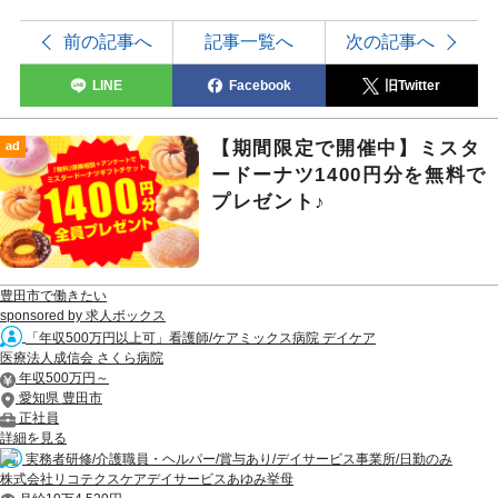
前の記事へ
記事一覧へ
次の記事へ
LINE
Facebook
旧Twitter
【期間限定で開催中】ミスタ
ad
ードーナツ1400円分を無料で
プレゼント♪
豊田市で働きたい
sponsored by 求人ボックス
「年収500万円以上可」看護師/ケアミックス病院 デイケア
医療法人成信会 さくら病院
年収500万円～
愛知県 豊田市
正社員
詳細を見る
実務者研修/介護職員・ヘルパー/賞与あり/デイサービス事業所/日勤のみ
株式会社リコテクスケアデイサービスあゆみ挙母