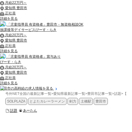
月給22万円～
愛知県 豊田市
正社員
詳細を見る
「児童指導員 有資格者」豊田市・無資格相談OK
放課後等デイサービスぴーす・らき
月給20万円～
愛知県 豊田市
正社員
詳細を見る
「児童指導員 有資格者」賞与あり
ぴーす・らき
月給20万円～
愛知県 豊田市
正社員
詳細を見る
豊田市の高時給の求人情報を見る
号外NET全国の最新記事一覧
>
愛知県最新記事一覧
>
豊田市記事一覧
>
話題
>
【豊
SOLPLAZA
とよたカレーラーメン
剣力
土橋駅
豊田市
話題
あーたん