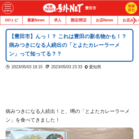
豊田市
GOトピ
最新News
求人
開店/閉店
お店News
お店みち
【豊田市】んっ！？ これは豊田の新名物かも！？
病みつきになる人続出の「とよたカレーラーメ
ン」って知ってる？？
2023/05/03 19:15
2023/05/03 23:33
愛知県
病みつきになる人続出！と、噂の「とよたカレーラーメ
ン」を食べてきました！