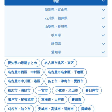
中部
新潟県・富山県
石川県・福井県
山梨県・長野県
岐阜県
静岡県
愛知県
愛知県の最新まとめ
名古屋市北区・東区
名古屋市西区・中村区
名古屋市名東区・千種区
名古屋市中川区・港区
あま市・津島市・愛西市
稲沢市・清須市
一宮市
小牧市・犬山市
春日井市
瀬戸市・尾張旭市
東海市・大府市
豊田市
刈谷市・知立市
安城市・高浜市・碧南市
岡崎市