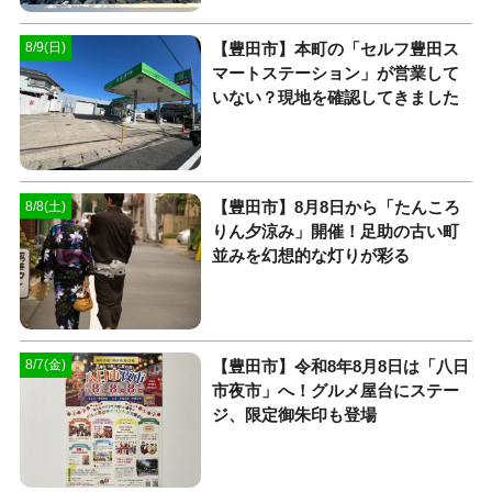
【豊田市】本町の「セルフ豊田ス
8/9(日)
マートステーション」が営業して
いない？現地を確認してきました
【豊田市】8月8日から「たんころ
8/8(土)
りん夕涼み」開催！足助の古い町
並みを幻想的な灯りが彩る
【豊田市】令和8年8月8日は「八日
8/7(金)
市夜市」へ！グルメ屋台にステー
ジ、限定御朱印も登場