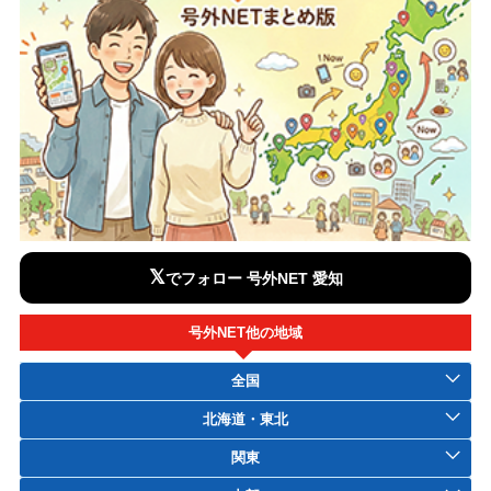
𝕏
でフォロー 号外NET 愛知
号外NET他の地域
全国
北海道・東北
関東