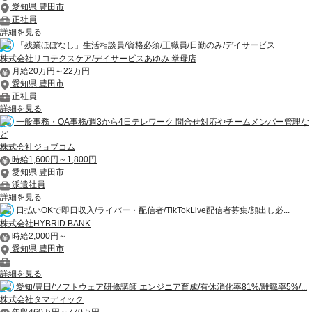
愛知県 豊田市
正社員
詳細を見る
「残業ほぼなし」生活相談員/資格必須/正職員/日勤のみ/デイサービス
株式会社リコテクスケア/デイサービスあゆみ 拳母店
月給20万円～22万円
愛知県 豊田市
正社員
詳細を見る
一般事務・OA事務/週3から4日テレワーク 問合せ対応やチームメンバー管理な
ど
株式会社ジョブコム
時給1,600円～1,800円
愛知県 豊田市
派遣社員
詳細を見る
日払いOKで即日収入/ライバー・配信者/TikTokLive配信者募集/顔出し必...
株式会社HYBRID BANK
時給2,000円～
愛知県 豊田市
詳細を見る
愛知/豊田/ソフトウェア研修講師 エンジニア育成/有休消化率81%/離職率5%/...
株式会社タマディック