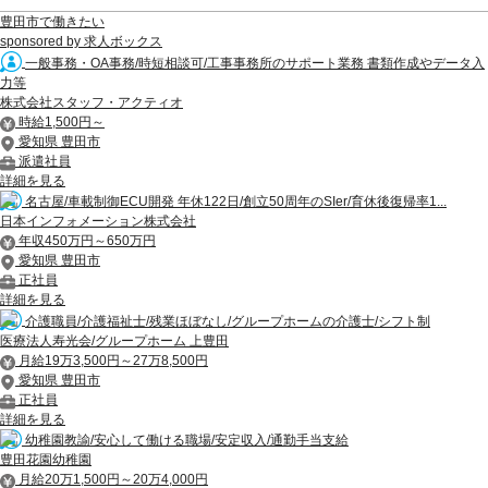
豊田市で働きたい
sponsored by 求人ボックス
一般事務・OA事務/時短相談可/工事事務所のサポート業務 書類作成やデータ入
力等
株式会社スタッフ・アクティオ
時給1,500円～
愛知県 豊田市
派遣社員
詳細を見る
名古屋/車載制御ECU開発 年休122日/創立50周年のSIer/育休後復帰率1...
日本インフォメーション株式会社
年収450万円～650万円
愛知県 豊田市
正社員
詳細を見る
介護職員/介護福祉士/残業ほぼなし/グループホームの介護士/シフト制
医療法人寿光会/グループホーム 上豊田
月給19万3,500円～27万8,500円
愛知県 豊田市
正社員
詳細を見る
幼稚園教諭/安心して働ける職場/安定収入/通勤手当支給
豊田花園幼稚園
月給20万1,500円～20万4,000円