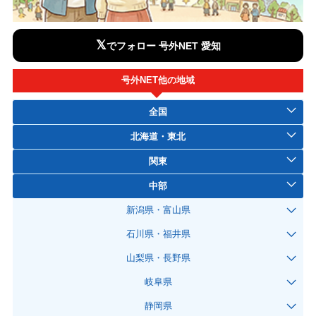
𝕏
でフォロー 号外NET 愛知
号外NET他の地域
全国
北海道・東北
関東
中部
新潟県・富山県
石川県・福井県
山梨県・長野県
岐阜県
静岡県