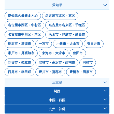
愛知県
愛知県の最新まとめ
名古屋市北区・東区
名古屋市西区・中村区
名古屋市名東区・千種区
名古屋市中川区・港区
あま市・津島市・愛西市
稲沢市・清須市
一宮市
小牧市・犬山市
春日井市
瀬戸市・尾張旭市
東海市・大府市
豊田市
刈谷市・知立市
安城市・高浜市・碧南市
岡崎市
西尾市・幸田町
豊川市・蒲郡市
豊橋市・田原市
三重県
関西
中国・四国
九州・沖縄