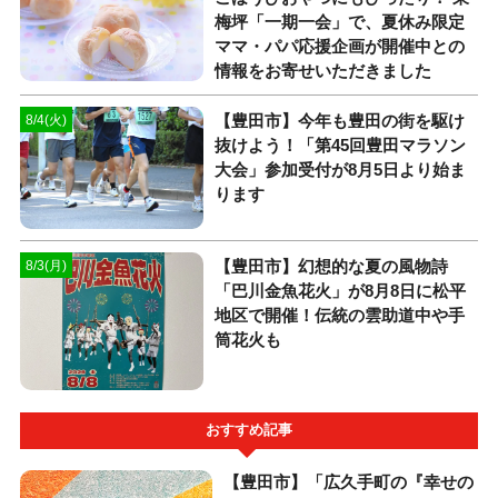
梅坪「一期一会」で、夏休み限定
ママ・パパ応援企画が開催中との
情報をお寄せいただきました
【豊田市】今年も豊田の街を駆け
8/4(火)
抜けよう！「第45回豊田マラソン
大会」参加受付が8月5日より始ま
ります
【豊田市】幻想的な夏の風物詩
8/3(月)
「巴川金魚花火」が8月8日に松平
地区で開催！伝統の雲助道中や手
筒花火も
おすすめ記事
【豊田市】「広久手町の『幸せの