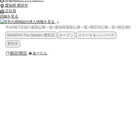
年収460万円～770万円
愛知県 豊田市
正社員
詳細を見る
豊田市の高時給の求人情報を見る
号外NET全国の最新記事一覧
>
愛知県最新記事一覧
>
豊田市記事一覧
>
開店/閉店
>
MAMAYA The Garden 豊田店
オープン
ステーキ＆ハンバーグ
豊田市
開店/閉店
あーたん