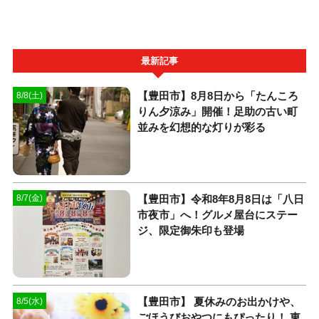
最新記事
【豊田市】8月8日から「たんころ
8/8(土)
りん夕涼み」開催！足助の古い町
並みを幻想的な灯りが彩る
【豊田市】令和8年8月8日は「八日
8/7(金)
市夜市」へ！グルメ屋台にステー
ジ、限定御朱印も登場
【豊田市】 夏休みのお出かけや、
8/5(水)
ごほうびおやつにもぴったり！ 東