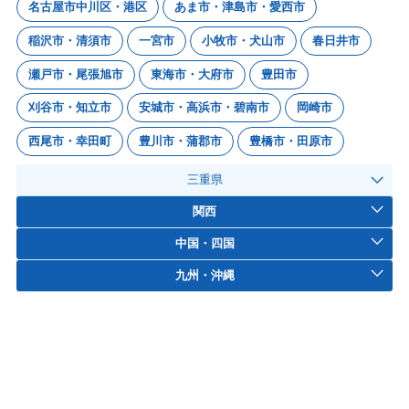
名古屋市中川区・港区
あま市・津島市・愛西市
稲沢市・清須市
一宮市
小牧市・犬山市
春日井市
瀬戸市・尾張旭市
東海市・大府市
豊田市
刈谷市・知立市
安城市・高浜市・碧南市
岡崎市
西尾市・幸田町
豊川市・蒲郡市
豊橋市・田原市
三重県
関西
中国・四国
九州・沖縄