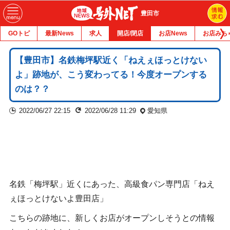
豊田市
GOトピ
最新News
求人
開店/閉店
お店News
お店みち
【豊田市】名鉄梅坪駅近く「ねえぇほっとけない
よ」跡地が、こう変わってる！今度オープンする
のは？？
2022/06/27 22:15
2022/06/28 11:29
愛知県
名鉄「梅坪駅」近くにあった、高級食パン専門店「ねえ
ぇほっとけないよ豊田店」
こちらの跡地に、新しくお店がオープンしそうとの情報