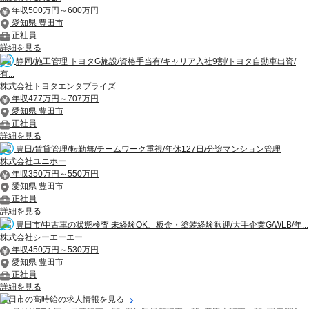
年収500万円～600万円
愛知県 豊田市
正社員
詳細を見る
静岡/施工管理 トヨタG施設/資格手当有/キャリア入社9割/トヨタ自動車出資/
有...
株式会社トヨタエンタプライズ
年収477万円～707万円
愛知県 豊田市
正社員
詳細を見る
豊田/賃貸管理/転勤無/チームワーク重視/年休127日/分譲マンション管理
株式会社ユニホー
年収350万円～550万円
愛知県 豊田市
正社員
詳細を見る
豊田市/中古車の状態検査 未経験OK、板金・塗装経験歓迎/大手企業G/WLB/年...
株式会社シーエーエー
年収450万円～530万円
愛知県 豊田市
正社員
詳細を見る
豊田市の高時給の求人情報を見る