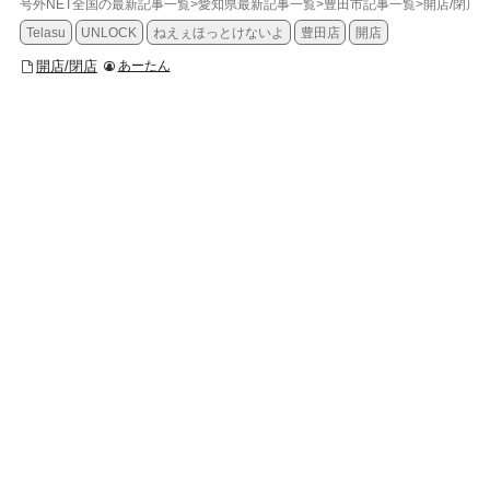
号外NET全国の最新記事一覧
>
愛知県最新記事一覧
>
豊田市記事一覧
>
開店/閉店
>
Telasu
UNLOCK
ねえぇほっとけないよ
豊田店
開店
開店/閉店
あーたん