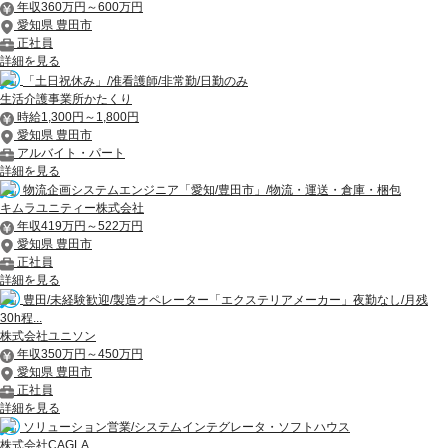
年収360万円～600万円
愛知県 豊田市
正社員
詳細を見る
「土日祝休み」/准看護師/非常勤/日勤のみ
生活介護事業所かたくり
時給1,300円～1,800円
愛知県 豊田市
アルバイト・パート
詳細を見る
物流企画システムエンジニア「愛知/豊田市」/物流・運送・倉庫・梱包
キムラユニティー株式会社
年収419万円～522万円
愛知県 豊田市
正社員
詳細を見る
豊田/未経験歓迎/製造オペレーター「エクステリアメーカー」夜勤なし/月残
30h程...
株式会社ユニソン
年収350万円～450万円
愛知県 豊田市
正社員
詳細を見る
ソリューション営業/システムインテグレータ・ソフトハウス
株式会社CAGLA