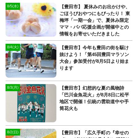
【豊田市】 夏休みのお出かけや、
8/5(水)
ごほうびおやつにもぴったり！ 東
梅坪「一期一会」で、夏休み限定
ママ・パパ応援企画が開催中との
情報をお寄せいただきました
【豊田市】今年も豊田の街を駆け
8/4(火)
抜けよう！「第45回豊田マラソン
大会」参加受付が8月5日より始ま
ります
【豊田市】幻想的な夏の風物詩
8/3(月)
「巴川金魚花火」が8月8日に松平
地区で開催！伝統の雲助道中や手
筒花火も
【豊田市】「広久手町の『幸せの
8/2(日)