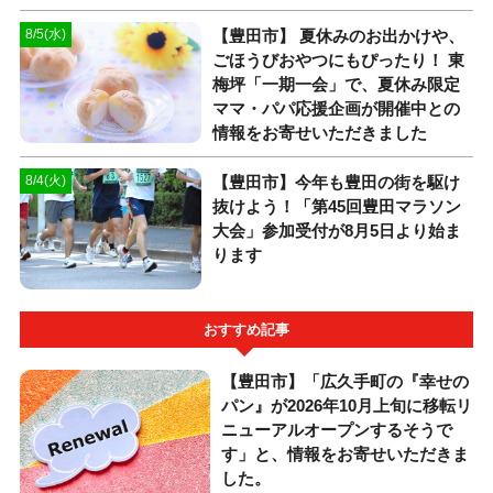
【豊田市】 夏休みのお出かけや、
8/5(水)
ごほうびおやつにもぴったり！ 東
梅坪「一期一会」で、夏休み限定
ママ・パパ応援企画が開催中との
情報をお寄せいただきました
【豊田市】今年も豊田の街を駆け
8/4(火)
抜けよう！「第45回豊田マラソン
大会」参加受付が8月5日より始ま
ります
おすすめ記事
【豊田市】「広久手町の『幸せの
パン』が2026年10月上旬に移転リ
ニューアルオープンするそうで
す」と、情報をお寄せいただきま
した。