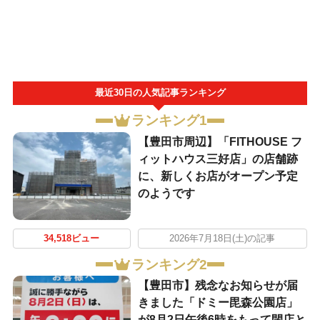
最近30日の人気記事ランキング
ランキング1
【豊田市周辺】「FITHOUSE フ
ィットハウス三好店」の店舗跡
に、新しくお店がオープン予定
のようです
34,518ビュー
2026年7月18日(土)の記事
ランキング2
【豊田市】残念なお知らせが届
きました「ドミー毘森公園店」
が8月2日午後6時をもって閉店と