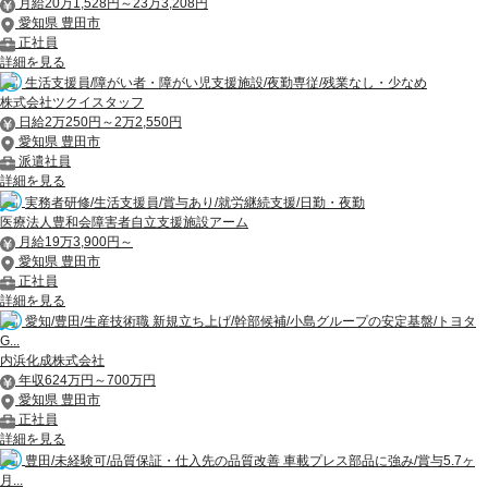
月給20万1,528円～23万3,208円
愛知県 豊田市
正社員
詳細を見る
生活支援員/障がい者・障がい児支援施設/夜勤専従/残業なし・少なめ
株式会社ツクイスタッフ
日給2万250円～2万2,550円
愛知県 豊田市
派遣社員
詳細を見る
実務者研修/生活支援員/賞与あり/就労継続支援/日勤・夜勤
医療法人豊和会障害者自立支援施設アーム
月給19万3,900円～
愛知県 豊田市
正社員
詳細を見る
愛知/豊田/生産技術職 新規立ち上げ/幹部候補/小島グループの安定基盤/トヨタ
G...
内浜化成株式会社
年収624万円～700万円
愛知県 豊田市
正社員
詳細を見る
豊田/未経験可/品質保証・仕入先の品質改善 車載プレス部品に強み/賞与5.7ヶ
月...