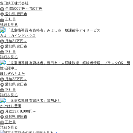
豊田鉄工株式会社
年収500万円～750万円
愛知県 豊田市
正社員
詳細を見る
「児童指導員 有資格者」みよし市・放課後等デイサービス
みよしカインドハウス
月給21万円～
愛知県 豊田市
正社員
詳細を見る
「児童指導員 有資格者」豊田市・未経験歓迎、経験者優遇、ブランクOK、男
性活躍中...
ほしぞらとよた
月給22万円～
愛知県 豊田市
正社員
詳細を見る
「児童指導員 有資格者」賞与あり
かけはし豊田
月給23万8,000円～
愛知県 豊田市
正社員
詳細を見る
豊田市の高時給の求人情報を見る