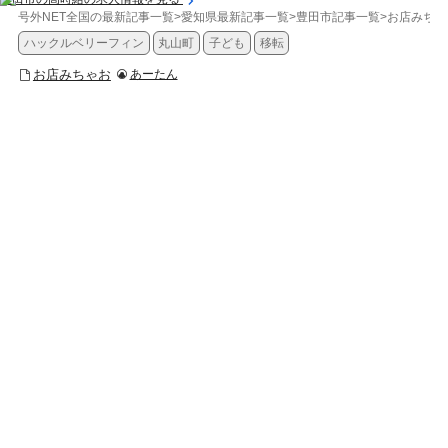
号外NET全国の最新記事一覧
>
愛知県最新記事一覧
>
豊田市記事一覧
>
お店みちゃ
ハックルベリーフィン
丸山町
子ども
移転
お店みちゃお
あーたん