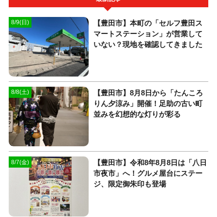
【豊田市】本町の「セルフ豊田ス
8/9(日)
マートステーション」が営業して
いない？現地を確認してきました
【豊田市】8月8日から「たんころ
8/8(土)
りん夕涼み」開催！足助の古い町
並みを幻想的な灯りが彩る
【豊田市】令和8年8月8日は「八日
8/7(金)
市夜市」へ！グルメ屋台にステー
ジ、限定御朱印も登場