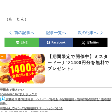
（あーたん）
前の記事へ
記事一覧へ
次の記事へ
LINE
Facebook
旧Twitter
【期間限定で開催中】ミスタ
ad
ードーナツ1400円分を無料で
プレゼント♪
豊田市で働きたい
sponsored by 求人ボックス
実務者研修/介護職員・ヘルパー/賞与あり/定期巡回・随時対応型訪問介護看護/
日勤...
有限会社ウイング定期巡回ステーションつばさ