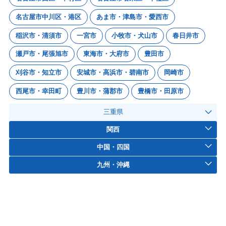
名古屋市中川区・港区
あま市・津島市・愛西市
稲沢市・清須市
一宮市
小牧市・犬山市
春日井市
瀬戸市・尾張旭市
東海市・大府市
豊田市
刈谷市・知立市
安城市・高浜市・碧南市
岡崎市
西尾市・幸田町
豊川市・蒲郡市
豊橋市・田原市
三重県
関西
中国・四国
九州・沖縄