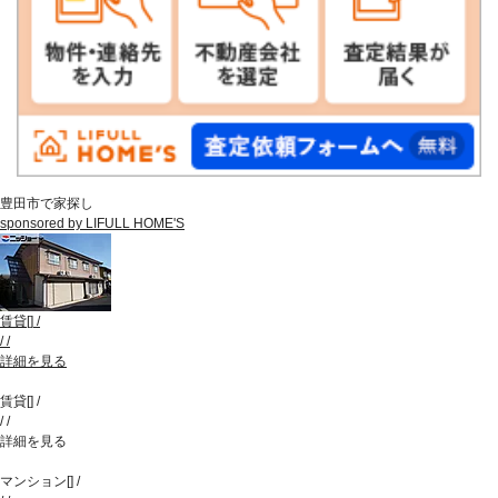
豊田市で家探し
sponsored by LIFULL HOME'S
賃貸
[
]
/
/
/
詳細を見る
賃貸
[
]
/
/
/
詳細を見る
マンション
[
]
/