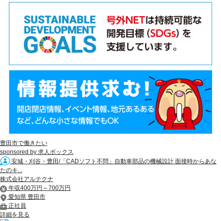
豊田市で働きたい
sponsored by 求人ボックス
安城・刈谷・豊田/「CADソフト不問」自動車部品の機械設計 面接時からあな
たのキ...
株式会社アルテクナ
年収400万円～700万円
愛知県 豊田市
正社員
詳細を見る