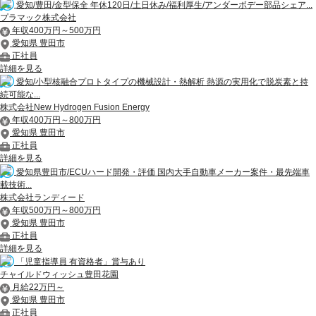
愛知/豊田/金型保全 年休120日/土日休み/福利厚生/アンダーボデー部品シェア...
プラマック株式会社
年収400万円～500万円
愛知県 豊田市
正社員
詳細を見る
愛知/小型核融合プロトタイプの機械設計・熱解析 熱源の実用化で脱炭素と持
続可能な...
株式会社New Hydrogen Fusion Energy
年収400万円～800万円
愛知県 豊田市
正社員
詳細を見る
愛知県豊田市/ECUハード開発・評価 国内大手自動車メーカー案件・最先端車
載技術...
株式会社ランディード
年収500万円～800万円
愛知県 豊田市
正社員
詳細を見る
「児童指導員 有資格者」賞与あり
チャイルドウィッシュ豊田花園
月給22万円～
愛知県 豊田市
正社員