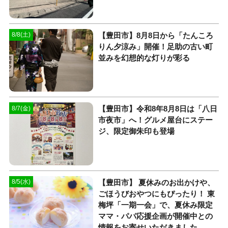
【豊田市】8月8日から「たんころ
8/8(土)
りん夕涼み」開催！足助の古い町
並みを幻想的な灯りが彩る
【豊田市】令和8年8月8日は「八日
8/7(金)
市夜市」へ！グルメ屋台にステー
ジ、限定御朱印も登場
【豊田市】 夏休みのお出かけや、
8/5(水)
ごほうびおやつにもぴったり！ 東
梅坪「一期一会」で、夏休み限定
ママ・パパ応援企画が開催中との
情報をお寄せいただきました