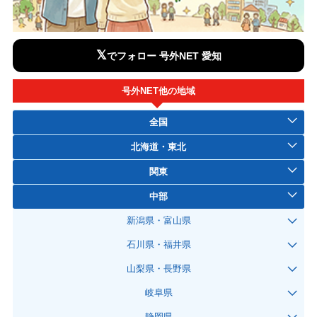
𝕏
でフォロー 号外NET 愛知
号外NET他の地域
全国
北海道・東北
関東
中部
新潟県・富山県
石川県・福井県
山梨県・長野県
岐阜県
静岡県