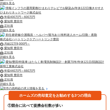
詳細を見る
情報インフラの運用業務/ひまわりテレビでお馴染み/年休122日働きやすさ
ひまわりネットワーク株式会社
年収400万円～600万円
愛知県 豊田市
正社員
詳細を見る
初任者研修/介護職員・ヘルパー/賞与あり/有料老人ホーム/日勤・夜勤
株式会社ハートリンクケアハートリンク豊田
月給22万9,000円～
愛知県 豊田市
正社員
詳細を見る
愛知/豊田/特装車 はたらく車/電気制御設計・創業70年/年休121日/回路設計
新明工業株式会社
年収440万円～660万円
愛知県 豊田市
正社員
詳細を見る
豊田市の高時給の求人情報を見る
ホームズの売却査定をお勧めする3つの理由
①
競合に比べて提携会社数が多い