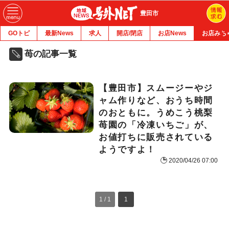
豊田市
GOトピ
最新News
求人
開店/閉店
お店News
お店みち
苺の記事一覧
【豊田市】スムージーやジ
ャム作りなど、おうち時間
のおともに。うめこう桃梨
苺園の「冷凍いちご」が、
お値打ちに販売されている
ようですよ！
2020/04/26 07:00
1 / 1
1