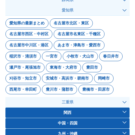
愛知県
愛知県の最新まとめ
名古屋市北区・東区
名古屋市西区・中村区
名古屋市名東区・千種区
名古屋市中川区・港区
あま市・津島市・愛西市
稲沢市・清須市
一宮市
小牧市・犬山市
春日井市
瀬戸市・尾張旭市
東海市・大府市
豊田市
刈谷市・知立市
安城市・高浜市・碧南市
岡崎市
西尾市・幸田町
豊川市・蒲郡市
豊橋市・田原市
三重県
関西
中国・四国
九州・沖縄