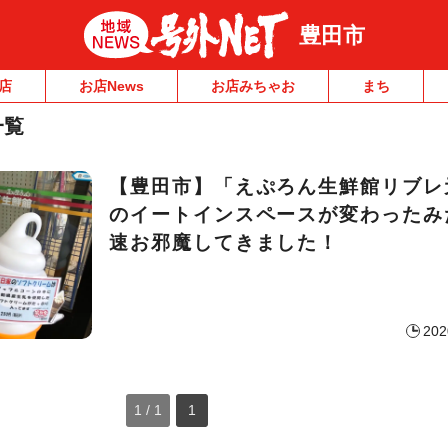
豊田市
店
お店News
お店みちゃお
まち
一覧
【豊田市】「えぷろん生鮮館リブレ
のイートインスペースが変わったみ
速お邪魔してきました！
202
1 / 1
1