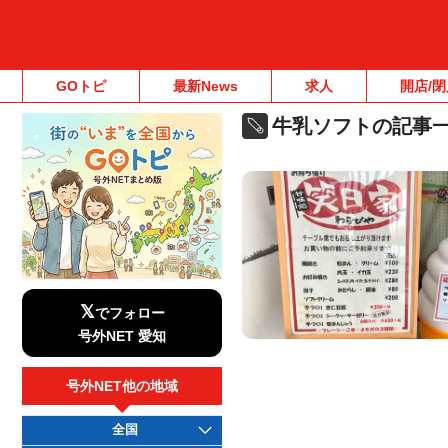
GOトピ
最新News
求人
開店/閉
牛乳ソフトの記事
𝕏
でフォロー
号外NET 愛知
号外NET他の地域
全国