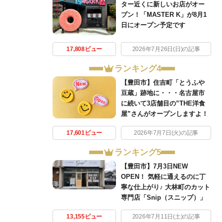
ター近くに新しいお店がオー
プン！「MASTER K」が8月1
日にオープン予定です
17,808ビュー
2026年7月26日(日)の記事
ランキング4
【豊田市】住吉町「とうふや
豆蔵」跡地に・・・名古屋市
に続いて3店舗目の”THE洋食
屋”さんがオープンしますよ！
17,601ビュー
2026年7月7日(火)の記事
ランキング5
【豊田市】7月3日NEW
OPEN！ 気軽に通えるのに丁
寧な仕上がり♪ 大林町のカット
専門店「Snip（スニップ）」
13,155ビュー
2026年7月11日(土)の記事