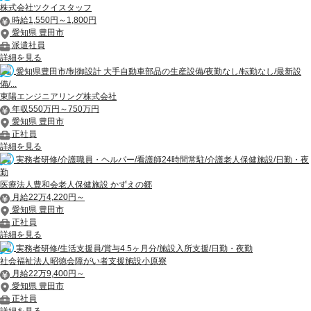
株式会社ツクイスタッフ
時給1,550円～1,800円
愛知県 豊田市
派遣社員
詳細を見る
愛知県豊田市/制御設計 大手自動車部品の生産設備/夜勤なし/転勤なし/最新設
備/...
東陽エンジニアリング株式会社
年収550万円～750万円
愛知県 豊田市
正社員
詳細を見る
実務者研修/介護職員・ヘルパー/看護師24時間常駐/介護老人保健施設/日勤・夜
勤
医療法人豊和会老人保健施設 かずえの郷
月給22万4,220円～
愛知県 豊田市
正社員
詳細を見る
実務者研修/生活支援員/賞与4.5ヶ月分/施設入所支援/日勤・夜勤
社会福祉法人昭徳会障がい者支援施設小原寮
月給22万9,400円～
愛知県 豊田市
正社員
詳細を見る