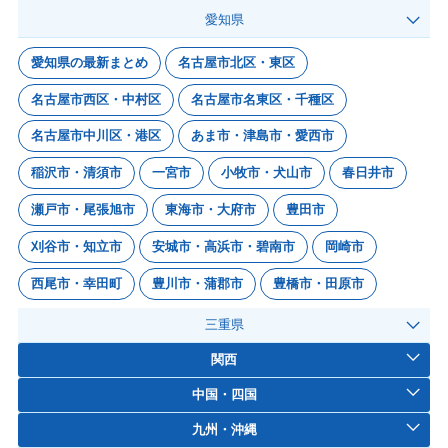
愛知県
愛知県の最新まとめ
名古屋市北区・東区
名古屋市西区・中村区
名古屋市名東区・千種区
名古屋市中川区・港区
あま市・津島市・愛西市
稲沢市・清須市
一宮市
小牧市・犬山市
春日井市
瀬戸市・尾張旭市
東海市・大府市
豊田市
刈谷市・知立市
安城市・高浜市・碧南市
岡崎市
西尾市・幸田町
豊川市・蒲郡市
豊橋市・田原市
三重県
関西
中国・四国
九州・沖縄