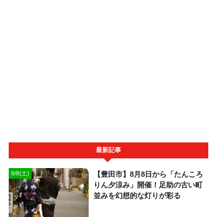
最新記事
【豊田市】8月8日から「たんころ
8/8(土)
りん夕涼み」開催！足助の古い町
並みを幻想的な灯りが彩る