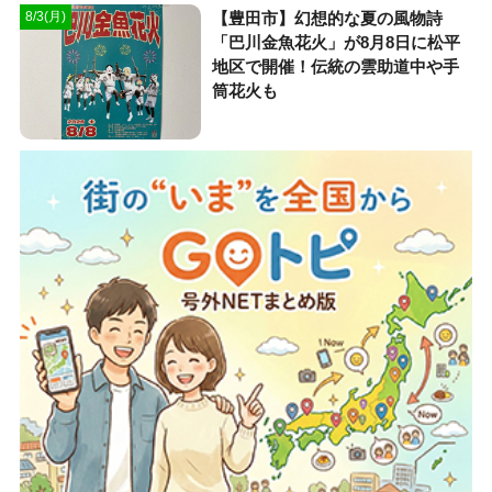
【豊田市】幻想的な夏の風物詩
8/3(月)
「巴川金魚花火」が8月8日に松平
地区で開催！伝統の雲助道中や手
筒花火も