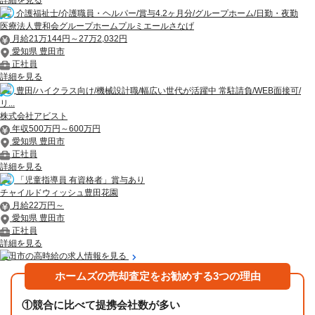
介護福祉士/介護職員・ヘルパー/賞与4.2ヶ月分/グループホーム/日勤・夜勤
医療法人豊和会グループホームプルミエールさなげ
月給21万144円～27万2,032円
愛知県 豊田市
正社員
詳細を見る
豊田/ハイクラス向け/機械設計職/幅広い世代が活躍中 常駐請負/WEB面接可/
リ...
株式会社アビスト
年収500万円～600万円
愛知県 豊田市
正社員
詳細を見る
「児童指導員 有資格者」賞与あり
チャイルドウィッシュ豊田花園
月給22万円～
愛知県 豊田市
正社員
詳細を見る
豊田市の高時給の求人情報を見る
ホームズの売却査定をお勧めする3つの理由
①
競合に比べて提携会社数が多い