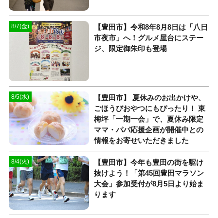
【豊田市】令和8年8月8日は「八日
8/7(金)
市夜市」へ！グルメ屋台にステー
ジ、限定御朱印も登場
【豊田市】 夏休みのお出かけや、
8/5(水)
ごほうびおやつにもぴったり！ 東
梅坪「一期一会」で、夏休み限定
ママ・パパ応援企画が開催中との
情報をお寄せいただきました
【豊田市】今年も豊田の街を駆け
8/4(火)
抜けよう！「第45回豊田マラソン
大会」参加受付が8月5日より始ま
ります