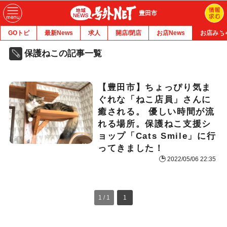
豊田市
GOトピ
最新News
求人
開店/閉店
お店News
お店みち
保護ねこの記事一覧
【豊田市】ちょっぴり気ま
ぐれな「ねこ店員」さんに
癒される。 優しい時間が流
れる場所。保護ねこ支援シ
ョップ「Cats Smile」に行
ってきました！
2022/05/06 22:35
1 / 1
1