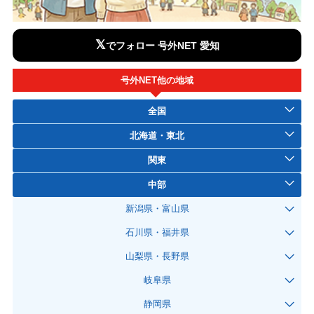
𝕏
でフォロー 号外NET 愛知
号外NET他の地域
全国
北海道・東北
関東
中部
新潟県・富山県
石川県・福井県
山梨県・長野県
岐阜県
静岡県