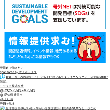
豊田市で働きたい
sponsored by 求人ボックス
愛知・豊田/電気設計 PLC 立ち上げのフルスタックエンジニア・研究開発向け
装置...
リックス株式会社
年収550万円～650万円
愛知県 豊田市
正社員
詳細を見る
生活支援員/障がい者・障がい児支援施設/日勤のみ/残業なし・少なめ