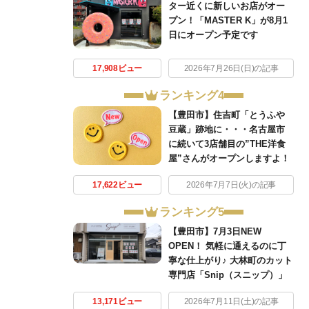
ター近くに新しいお店がオー
プン！「MASTER K」が8月1
日にオープン予定です
17,908ビュー
2026年7月26日(日)の記事
ランキング4
【豊田市】住吉町「とうふや
豆蔵」跡地に・・・名古屋市
に続いて3店舗目の”THE洋食
屋”さんがオープンしますよ！
17,622ビュー
2026年7月7日(火)の記事
ランキング5
【豊田市】7月3日NEW
OPEN！ 気軽に通えるのに丁
寧な仕上がり♪ 大林町のカット
専門店「Snip（スニップ）」
13,171ビュー
2026年7月11日(土)の記事