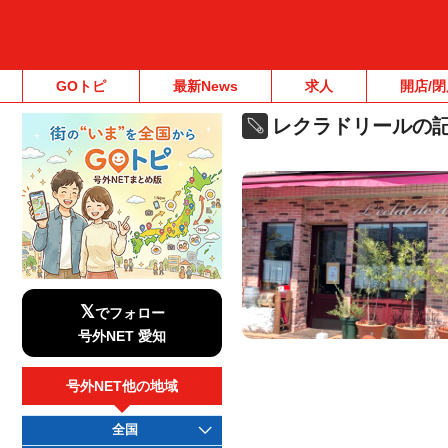
GOトピ
最新News
求人
開店/閉
レクラドリールの
𝕏
でフォロー
号外NET 愛知
号外NET他の地域
全国