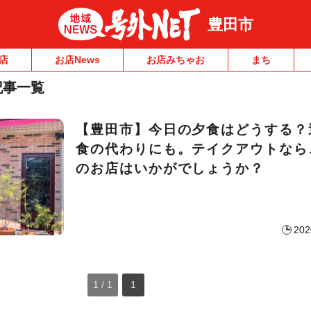
豊田市
店
お店News
お店みちゃお
まち
記事一覧
【豊田市】今日の夕食はどうする？
食の代わりにも。テイクアウトなら
のお店はいかがでしょうか？
202
1 / 1
1