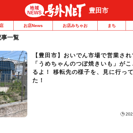
豊田市
店
お店News
お店みちゃお
まち
記事一覧
【豊田市】おいでん市場で営業され
「うめちゃんのつぼ焼きいも」がこ
るよ！ 移転先の様子を、見に行っ
た！
202