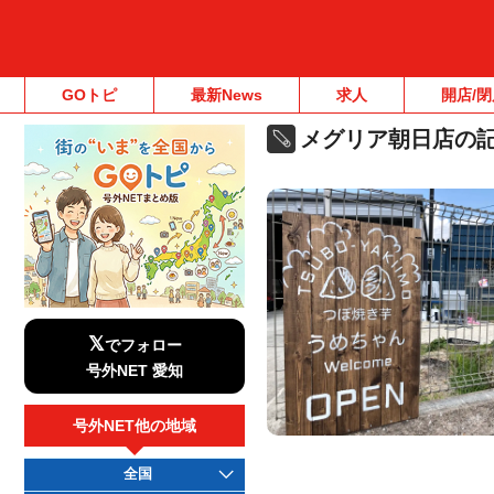
GOトピ
最新News
求人
開店/閉
メグリア朝日店の
𝕏
でフォロー
号外NET 愛知
号外NET他の地域
全国