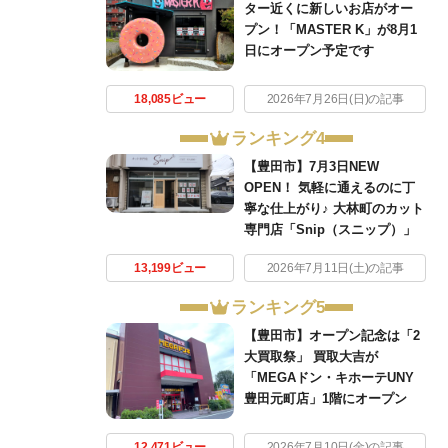
ター近くに新しいお店がオー
プン！「MASTER K」が8月1
日にオープン予定です
18,085ビュー
2026年7月26日(日)の記事
ランキング4
【豊田市】7月3日NEW
OPEN！ 気軽に通えるのに丁
寧な仕上がり♪ 大林町のカット
専門店「Snip（スニップ）」
13,199ビュー
2026年7月11日(土)の記事
ランキング5
【豊田市】オープン記念は「2
大買取祭」 買取大吉が
「MEGAドン・キホーテUNY
豊田元町店」1階にオープン
12,471ビュー
2026年7月10日(金)の記事