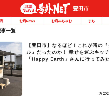
豊田市
店
お店News
お店みちゃお
まち
記事一覧
【豊田市】なるほど！これが噂の『
ル』だったのか！ 幸せを運ぶキッ
「Happy Earth」さんに行ってみ
202