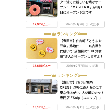
ター近くに新しいお店がオー
プン！「MASTER K」が8月1
日にオープン予定です
17,965ビュー
2026年7月26日(日)の記事
ランキング4
【豊田市】住吉町「とうふや
豆蔵」跡地に・・・名古屋市
に続いて3店舗目の”THE洋食
屋”さんがオープンしますよ！
17,635ビュー
2026年7月7日(火)の記事
ランキング5
【豊田市】7月3日NEW
OPEN！ 気軽に通えるのに丁
寧な仕上がり♪ 大林町のカット
専門店「Snip（スニップ）」
13,181ビュー
2026年7月11日(土)の記事