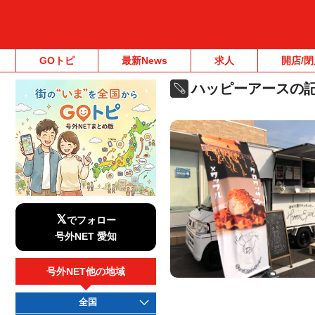
GOトピ
最新News
求人
開店/閉
ハッピーアースの
𝕏
でフォロー
号外NET 愛知
号外NET他の地域
全国