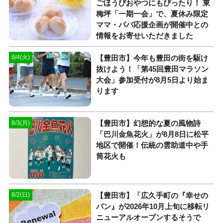
ごほうびおやつにもぴったり！ 東
梅坪「一期一会」で、夏休み限定
ママ・パパ応援企画が開催中との
情報をお寄せいただきました
【豊田市】今年も豊田の街を駆け
8/4(火)
抜けよう！「第45回豊田マラソン
大会」参加受付が8月5日より始ま
ります
【豊田市】幻想的な夏の風物詩
8/3(月)
「巴川金魚花火」が8月8日に松平
地区で開催！伝統の雲助道中や手
筒花火も
【豊田市】「広久手町の『幸せの
8/2(日)
パン』が2026年10月上旬に移転リ
ニューアルオープンするそうで