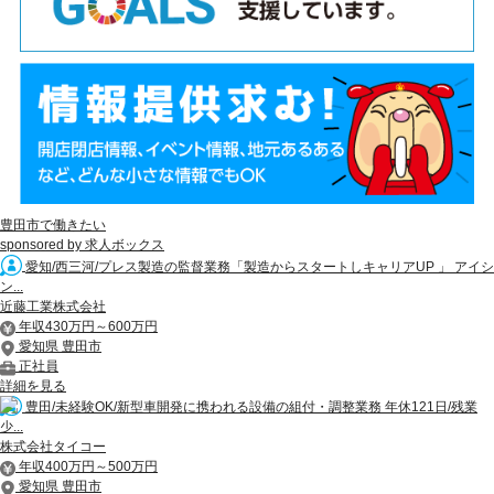
豊田市で働きたい
sponsored by 求人ボックス
愛知/西三河/プレス製造の監督業務「製造からスタートしキャリアUP 」 アイシ
ン...
近藤工業株式会社
年収430万円～600万円
愛知県 豊田市
正社員
詳細を見る
豊田/未経験OK/新型車開発に携われる設備の組付・調整業務 年休121日/残業
少...
株式会社タイコー
年収400万円～500万円
愛知県 豊田市