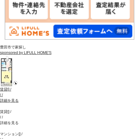
豊田市で家探し
sponsored by LIFULL HOME'S
賃貸
[
]
/
/
/
詳細を見る
賃貸
[
]
/
/
/
詳細を見る
マンション
[
]
/