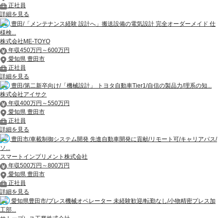
正社員
詳細を見る
豊田/「メンテナンス経験 設計へ」搬送設備の電気設計 完全オーダーメイド 仕
様検...
株式会社ME-TOYO
年収450万円～600万円
愛知県 豊田市
正社員
詳細を見る
豊田/第二新卒向け/「機械設計」 トヨタ自動車Tier1/自信の製品力/理系の知...
株式会社アイサク
年収400万円～550万円
愛知県 豊田市
正社員
詳細を見る
豊田市/車載制御システム開発 先進自動車開発に貢献/リモート可/キャリアパス/
ソ...
スマートインプリメント株式会社
年収500万円～800万円
愛知県 豊田市
正社員
詳細を見る
愛知県豊田市/プレス機械オペレーター 未経験歓迎/転勤なし/小物精密プレス加
工部...