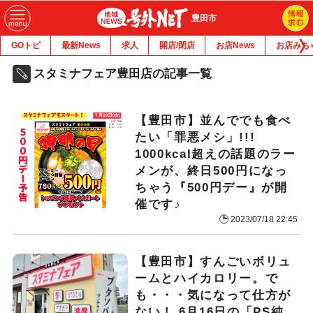
豊田市
GOトピ
最新News
求人
開店/閉店
お店News
お店みち
スタミナフェア豊田店の記事一覧
【豊田市】並んででも食べ
たい「罪悪メシ」!!!
1000kcal超えの話題のラー
メンが、終日500円になっ
ちゃう『500円デー』が開
催です♪
2023/07/18 22:45
【豊田市】すんごいボリュ
ームとハイカロリー。で
も・・・気になって仕方が
ない！ 6月16日の「PS純