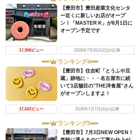
【豊田市】豊田産業文化センタ
ー近くに新しいお店がオープ
ン！「MASTER K」が8月1日に
オープン予定です
17,908ビュー
2026年7月26日(日)の記事
ランキング4
【豊田市】住吉町「とうふや豆
蔵」跡地に・・・名古屋市に続
いて3店舗目の”THE洋食屋”さん
がオープンしますよ！
17,622ビュー
2026年7月7日(火)の記事
ランキング5
【豊田市】7月3日NEW OPEN！
気軽に通えるのに丁寧な仕上が