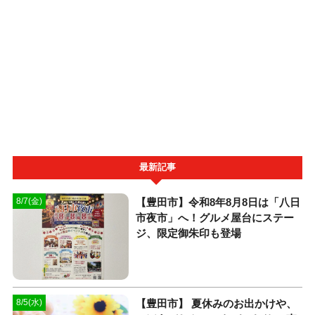
最新記事
【豊田市】令和8年8月8日は「八日
8/7(金)
市夜市」へ！グルメ屋台にステー
ジ、限定御朱印も登場
【豊田市】 夏休みのお出かけや、
8/5(水)