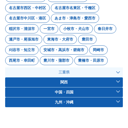
名古屋市西区・中村区
名古屋市名東区・千種区
名古屋市中川区・港区
あま市・津島市・愛西市
稲沢市・清須市
一宮市
小牧市・犬山市
春日井市
瀬戸市・尾張旭市
東海市・大府市
豊田市
刈谷市・知立市
安城市・高浜市・碧南市
岡崎市
西尾市・幸田町
豊川市・蒲郡市
豊橋市・田原市
三重県
関西
中国・四国
九州・沖縄