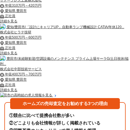
サトープレス工業株式会社
年収310万円～420万円
愛知県 豊田市
正社員
詳細を見る
愛知/豊田市/「設計にキャリアUP」自動車ランプ機械設計 CATIA/年休120...
株式会社ヒラテ技研
年収500万円～600万円
愛知県 豊田市
正社員
詳細を見る
豊田市/未経験歓迎/空調設備のメンテナンス プライム上場サーラG/土日祝休/福
利...
株式会社中部技術サービス
年収400万円～700万円
愛知県 豊田市
正社員
詳細を見る
豊田市の高時給の求人情報を見る
ホームズの売却査定をお勧めする3つの理由
①
競合に比べて提携会社数が多い
②
どこよりも会社情報が詳しく掲載されている