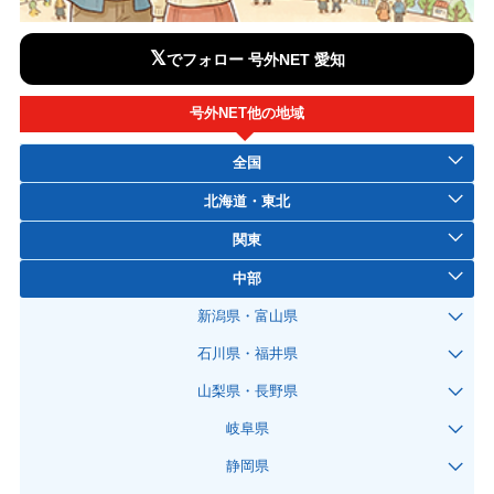
𝕏
でフォロー 号外NET 愛知
号外NET他の地域
全国
北海道・東北
関東
中部
新潟県・富山県
石川県・福井県
山梨県・長野県
岐阜県
静岡県