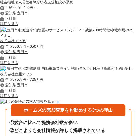
社会福祉法人昭徳会障がい者支援施設小原寮
月給22万9,400円～
愛知県 豊田市
正社員
詳細を見る
豊田市/転勤無/評価装置のサービスエンジニア・残業20h時間程/水素利用のパ
イオ...
株式会社エノア
年収500万円～650万円
愛知県 豊田市
正社員
詳細を見る
豊田市/PLC制御設計 自動車製造ライン設計/年休125日/当面転勤なし/豊通G...
株式会社豊通テック
年収575万円～725万円
愛知県 豊田市
正社員
詳細を見る
豊田市の高時給の求人情報を見る
ホームズの売却査定をお勧めする3つの理由
①
競合に比べて提携会社数が多い
②
どこよりも会社情報が詳しく掲載されている