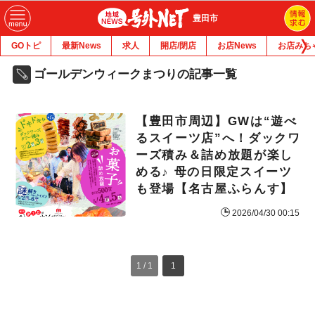
豊田市
GOトピ
最新News
求人
開店/閉店
お店News
お店みち
ゴールデンウィークまつりの記事一覧
【豊田市周辺】GWは“遊べ
るスイーツ店”へ！ダックワ
ーズ積み＆詰め放題が楽し
める♪ 母の日限定スイーツ
も登場【名古屋ふらんす】
2026/04/30 00:15
1 / 1
1