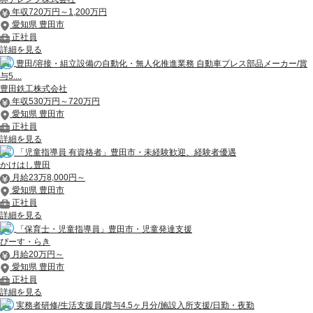
年収720万円～1,200万円
愛知県 豊田市
正社員
詳細を見る
豊田/溶接・組立設備の自動化・無人化推進業務 自動車プレス部品メーカー/賞
与5....
豊田鉄工株式会社
年収530万円～720万円
愛知県 豊田市
正社員
詳細を見る
「児童指導員 有資格者」豊田市・未経験歓迎、経験者優遇
かけはし豊田
月給23万8,000円～
愛知県 豊田市
正社員
詳細を見る
「保育士・児童指導員」豊田市・児童発達支援
ぴーす・らき
月給20万円～
愛知県 豊田市
正社員
詳細を見る
実務者研修/生活支援員/賞与4.5ヶ月分/施設入所支援/日勤・夜勤