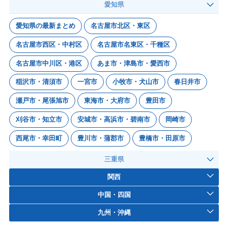
愛知県
愛知県の最新まとめ
名古屋市北区・東区
名古屋市西区・中村区
名古屋市名東区・千種区
名古屋市中川区・港区
あま市・津島市・愛西市
稲沢市・清須市
一宮市
小牧市・犬山市
春日井市
瀬戸市・尾張旭市
東海市・大府市
豊田市
刈谷市・知立市
安城市・高浜市・碧南市
岡崎市
西尾市・幸田町
豊川市・蒲郡市
豊橋市・田原市
三重県
関西
中国・四国
九州・沖縄