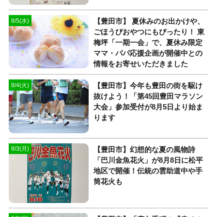
【豊田市】 夏休みのお出かけや、
8/5(水)
ごほうびおやつにもぴったり！ 東
梅坪「一期一会」で、夏休み限定
ママ・パパ応援企画が開催中との
情報をお寄せいただきました
【豊田市】今年も豊田の街を駆け
8/4(火)
抜けよう！「第45回豊田マラソン
大会」参加受付が8月5日より始ま
ります
【豊田市】幻想的な夏の風物詩
8/3(月)
「巴川金魚花火」が8月8日に松平
地区で開催！伝統の雲助道中や手
筒花火も