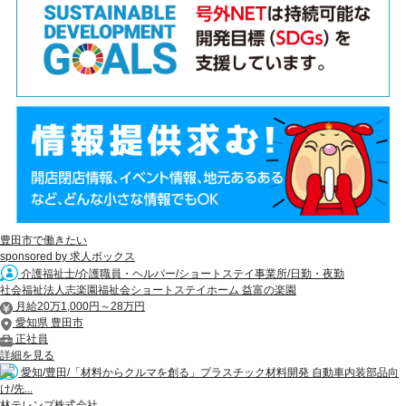
豊田市で働きたい
sponsored by 求人ボックス
介護福祉士/介護職員・ヘルパー/ショートステイ事業所/日勤・夜勤
社会福祉法人志楽園福祉会ショートステイホーム 益富の楽園
月給20万1,000円～28万円
愛知県 豊田市
正社員
詳細を見る
愛知/豊田/「材料からクルマを創る」プラスチック材料開発 自動車内装部品向
け/先...
林テレンプ株式会社