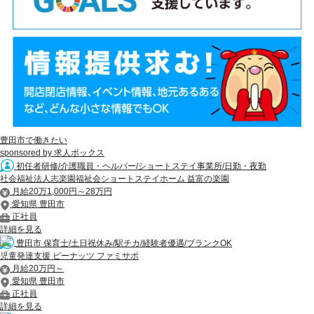
豊田市で働きたい
sponsored by 求人ボックス
初任者研修/介護職員・ヘルパー/ショートステイ事業所/日勤・夜勤
社会福祉法人志楽園福祉会ショートステイホーム 益富の楽園
月給20万1,000円～28万円
愛知県 豊田市
正社員
詳細を見る
豊田市 保育士/土日祝休み/駅チカ/経験者優遇/ブランクOK
児童発達支援 ピーナッツ ファミサポ
月給20万円～
愛知県 豊田市
正社員
詳細を見る