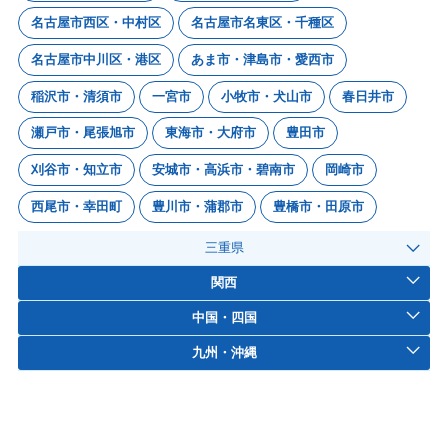
名古屋市西区・中村区
名古屋市名東区・千種区
名古屋市中川区・港区
あま市・津島市・愛西市
稲沢市・清須市
一宮市
小牧市・犬山市
春日井市
瀬戸市・尾張旭市
東海市・大府市
豊田市
刈谷市・知立市
安城市・高浜市・碧南市
岡崎市
西尾市・幸田町
豊川市・蒲郡市
豊橋市・田原市
三重県
関西
中国・四国
九州・沖縄