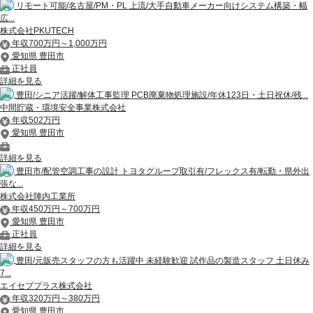
リモート可能/名古屋/PM・PL 上流/大手自動車メーカー向けシステム構築・幅
広...
株式会社PKUTECH
年収700万円～1,000万円
愛知県 豊田市
正社員
詳細を見る
豊田/シニア活躍/解体工事監理 PCB廃棄物処理施設/年休123日・土日祝休/残...
中間貯蔵・環境安全事業株式会社
年収502万円
愛知県 豊田市
詳細を見る
豊田市/配管空調工事の設計 トヨタグループ取引有/フレックス有/転勤・県外出
張な...
株式会社陣内工業所
年収450万円～700万円
愛知県 豊田市
正社員
詳細を見る
豊田/元販売スタッフの方も活躍中 未経験歓迎 試作品の製造スタッフ 土日休み
7...
エイセブプラス株式会社
年収320万円～380万円
愛知県 豊田市