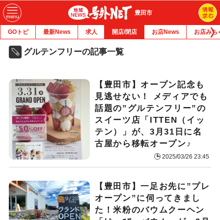
豊田市
GOトピ
最新News
求人
開店/閉店
お店News
お店みち
グルテンフリーの記事一覧
【豊田市】オープン記念も
見逃せない！ メディアでも
話題の”グルテンフリー”の
スイーツ店「ITTEN（イッ
テン）」が、3月31日に名
古屋から移転オープン♪
2025/03/26 23:45
【豊田市】一足お先に”プレ
オープン”に伺ってきまし
た！米粉のバウムクーヘン