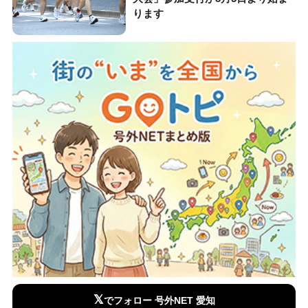
ります
𝕏
でフォロー 号外NET 愛知