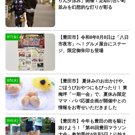
りん夕涼み」開催！足助の古い町
並みを幻想的な灯りが彩る
【豊田市】令和8年8月8日は「八日
8/7(金)
市夜市」へ！グルメ屋台にステー
ジ、限定御朱印も登場
【豊田市】 夏休みのお出かけや、
8/5(水)
ごほうびおやつにもぴったり！ 東
梅坪「一期一会」で、夏休み限定
ママ・パパ応援企画が開催中との
情報をお寄せいただきました
【豊田市】今年も豊田の街を駆け
8/4(火)
抜けよう！「第45回豊田マラソン
大会」参加受付が8月5日より始ま