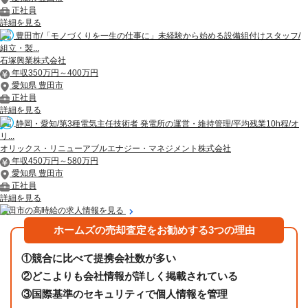
正社員
詳細を見る
豊田市/「モノづくりを一生の仕事に」未経験から始める設備組付けスタッフ/
組立・製...
石塚興業株式会社
年収350万円～400万円
愛知県 豊田市
正社員
詳細を見る
静岡・愛知/第3種電気主任技術者 発電所の運営・維持管理/平均残業10h程/オ
リ...
オリックス・リニューアブルエナジー・マネジメント株式会社
年収450万円～580万円
愛知県 豊田市
正社員
詳細を見る
豊田市の高時給の求人情報を見る
ホームズの売却査定をお勧めする3つの理由
①
競合に比べて提携会社数が多い
②
どこよりも会社情報が詳しく掲載されている
③
国際基準のセキュリティで個人情報を管理