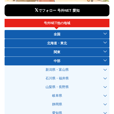
𝕏
でフォロー 号外NET 愛知
号外NET他の地域
全国
北海道・東北
関東
中部
新潟県・富山県
石川県・福井県
山梨県・長野県
岐阜県
静岡県
愛知県