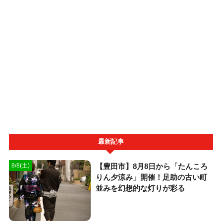
最新記事
【豊田市】8月8日から「たんころ
8/8(土)
りん夕涼み」開催！足助の古い町
並みを幻想的な灯りが彩る