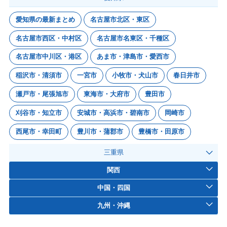
愛知県の最新まとめ
名古屋市北区・東区
名古屋市西区・中村区
名古屋市名東区・千種区
名古屋市中川区・港区
あま市・津島市・愛西市
稲沢市・清須市
一宮市
小牧市・犬山市
春日井市
瀬戸市・尾張旭市
東海市・大府市
豊田市
刈谷市・知立市
安城市・高浜市・碧南市
岡崎市
西尾市・幸田町
豊川市・蒲郡市
豊橋市・田原市
三重県
関西
中国・四国
九州・沖縄