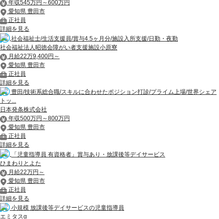
年収545万円～600万円
愛知県 豊田市
正社員
詳細を見る
社会福祉士/生活支援員/賞与4.5ヶ月分/施設入所支援/日勤・夜勤
社会福祉法人昭徳会障がい者支援施設小原寮
月給22万9,400円～
愛知県 豊田市
正社員
詳細を見る
豊田/技術系総合職/スキルに合わせたポジション打診/プライム上場/世界シェア
トッ...
日本発条株式会社
年収500万円～800万円
愛知県 豊田市
正社員
詳細を見る
「児童指導員 有資格者」賞与あり・放課後等デイサービス
ひまわりとよた
月給22万円～
愛知県 豊田市
正社員
詳細を見る
小規模 放課後等デイサービスの児童指導員
エミタスα