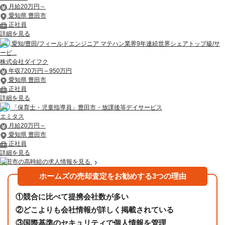
月給20万円～
愛知県 豊田市
正社員
詳細を見る
愛知/豊田/フィールドエンジニア マテハン業界9年連続世界シェアトップ級/サ
ービ...
株式会社ダイフク
年収720万円～950万円
愛知県 豊田市
正社員
詳細を見る
「保育士・児童指導員」豊田市・放課後等デイサービス
エミタス
月給20万円～
愛知県 豊田市
正社員
詳細を見る
豊田市の高時給の求人情報を見る
ホームズの売却査定をお勧めする3つの理由
①
競合に比べて提携会社数が多い
②
どこよりも会社情報が詳しく掲載されている
③
国際基準のセキュリティで個人情報を管理