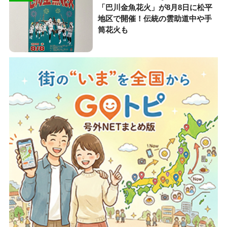
「巴川金魚花火」が8月8日に松平
地区で開催！伝統の雲助道中や手
筒花火も