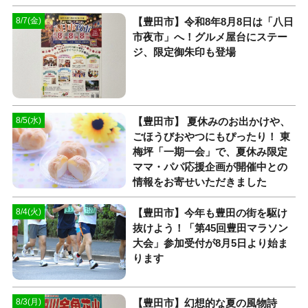
【豊田市】令和8年8月8日は「八日
8/7(金)
市夜市」へ！グルメ屋台にステー
ジ、限定御朱印も登場
【豊田市】 夏休みのお出かけや、
8/5(水)
ごほうびおやつにもぴったり！ 東
梅坪「一期一会」で、夏休み限定
ママ・パパ応援企画が開催中との
情報をお寄せいただきました
【豊田市】今年も豊田の街を駆け
8/4(火)
抜けよう！「第45回豊田マラソン
大会」参加受付が8月5日より始ま
ります
【豊田市】幻想的な夏の風物詩
8/3(月)