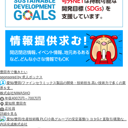
豊田市で働きたい
sponsored by 求人ボックス
愛知/豊田/ファインセラミックス製品の開発・技術担当 高い技術力で多くの業
界を支...
株式会社NIWASHO
年収400万円～700万円
愛知県 豊田市
正社員
詳細を見る
愛知/豊田/生産技術職 PLC/小島グループの安定基盤/トヨタGと直取引/夜勤な...
内浜化成株式会社