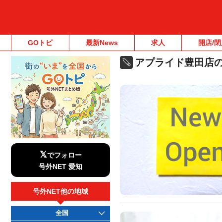
GOトピ
最新News
求人
開店/閉
アプライド豊田店
𝕏
でフォロー
号外NET 愛知
号外NET他の地域
全国