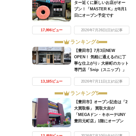
ター近くに新しいお店がオー
プン！「MASTER K」が8月1
日にオープン予定です
17,996ビュー
2026年7月26日(日)の記事
ランキング4
【豊田市】7月3日NEW
OPEN！ 気軽に通えるのに丁
寧な仕上がり♪ 大林町のカット
専門店「Snip（スニップ）」
13,185ビュー
2026年7月11日(土)の記事
ランキング5
【豊田市】オープン記念は「2
大買取祭」 買取大吉が
「MEGAドン・キホーテUNY
豊田元町店」1階にオープン
12,469ビュー
2026年7月10日(金)の記事