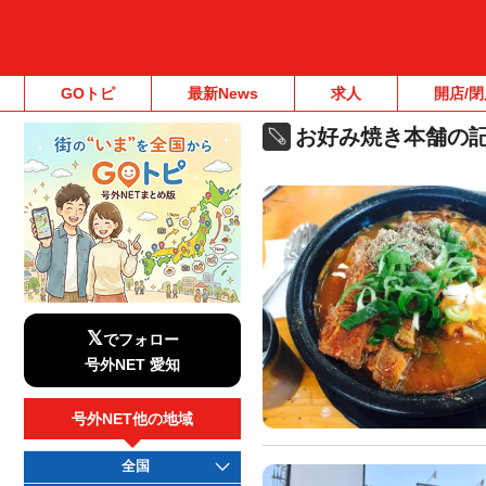
GOトピ
最新News
求人
開店/閉
お好み焼き本舗の
𝕏
でフォロー
号外NET 愛知
号外NET他の地域
全国