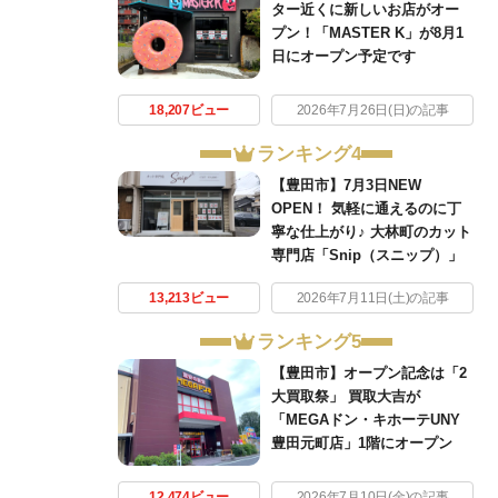
ター近くに新しいお店がオー
プン！「MASTER K」が8月1
日にオープン予定です
18,207ビュー
2026年7月26日(日)の記事
ランキング4
【豊田市】7月3日NEW
OPEN！ 気軽に通えるのに丁
寧な仕上がり♪ 大林町のカット
専門店「Snip（スニップ）」
13,213ビュー
2026年7月11日(土)の記事
ランキング5
【豊田市】オープン記念は「2
大買取祭」 買取大吉が
「MEGAドン・キホーテUNY
豊田元町店」1階にオープン
12,474ビュー
2026年7月10日(金)の記事