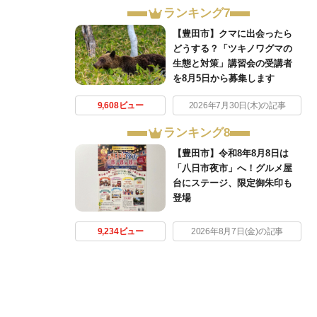
ランキング7
【豊田市】クマに出会ったら
どうする？「ツキノワグマの
生態と対策」講習会の受講者
を8月5日から募集します
9,608ビュー
2026年7月30日(木)の記事
ランキング8
【豊田市】令和8年8月8日は
「八日市夜市」へ！グルメ屋
台にステージ、限定御朱印も
登場
9,234ビュー
2026年8月7日(金)の記事