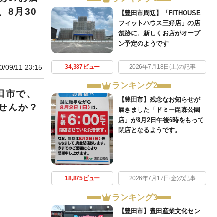
8月30
【豊田市周辺】「FITHOUSE
フィットハウス三好店」の店
舗跡に、新しくお店がオープ
ン予定のようです
34,387ビュー
2026年7月18日(土)の記事
0/09/11 23:15
ランキング2
田市で、
【豊田市】残念なお知らせが
せんか？
届きました「ドミー毘森公園
店」が8月2日午後6時をもって
閉店となるようです。
18,875ビュー
2026年7月17日(金)の記事
ランキング3
【豊田市】豊田産業文化セン