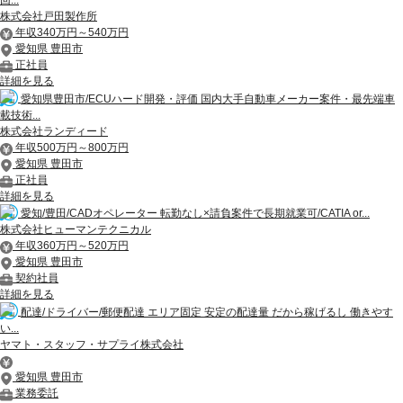
回...
株式会社戸田製作所
年収340万円～540万円
愛知県 豊田市
正社員
詳細を見る
愛知県豊田市/ECUハード開発・評価 国内大手自動車メーカー案件・最先端車
載技術...
株式会社ランディード
年収500万円～800万円
愛知県 豊田市
正社員
詳細を見る
愛知/豊田/CADオペレーター 転勤なし×請負案件で長期就業可/CATIA or...
株式会社ヒューマンテクニカル
年収360万円～520万円
愛知県 豊田市
契約社員
詳細を見る
配達/ドライバー/郵便配達 エリア固定 安定の配達量 だから稼げるし 働きやす
い...
ヤマト・スタッフ・サプライ株式会社
愛知県 豊田市
業務委託