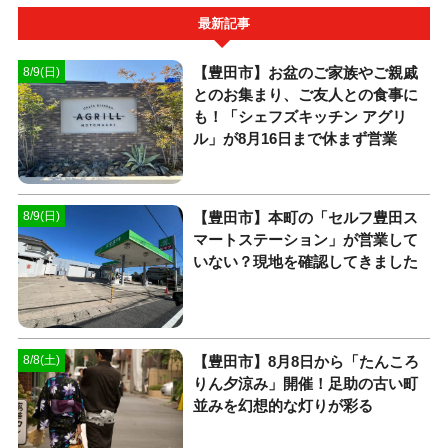
最新記事
【豊田市】お盆のご家族やご親戚
8/9(日)
とのお集まり、ご友人との食事に
も！「シェフズキッチン アグリ
ル」が8月16日まで休まず営業
【豊田市】本町の「セルフ豊田ス
8/9(日)
マートステーション」が営業して
いない？現地を確認してきました
【豊田市】8月8日から「たんころ
8/8(土)
りん夕涼み」開催！足助の古い町
並みを幻想的な灯りが彩る