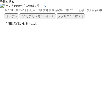
詳細を見る
豊田市の高時給の求人情報を見る
号外NET全国の最新記事一覧
>
愛知県最新記事一覧
>
豊田市記事一覧
>
開店/閉店
>
オープン
メグリアセレモニーホール
メグリアミニ市木店
開店/閉店
あーたん