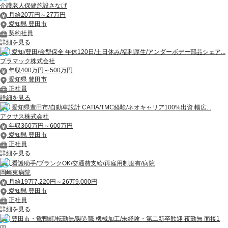
介護老人保健施設さなげ
月給20万円～27万円
愛知県 豊田市
契約社員
詳細を見る
愛知/豊田/金型保全 年休120日/土日休み/福利厚生/アンダーボデー部品シェア...
プラマック株式会社
年収400万円～500万円
愛知県 豊田市
正社員
詳細を見る
愛知県豊田市/自動車設計 CATIA/TMC経験/ネオキャリア100%出資 幅広...
アクサス株式会社
年収360万円～600万円
愛知県 豊田市
正社員
詳細を見る
看護助手/ブランクOK/交通費支給/再雇用制度有/病院
岡崎東病院
月給19万7,220円～26万9,000円
愛知県 豊田市
正社員
詳細を見る
豊田市・鴛鴨町/転勤無/製造職 機械加工/未経験・第二新卒歓迎 夜勤無 面接1