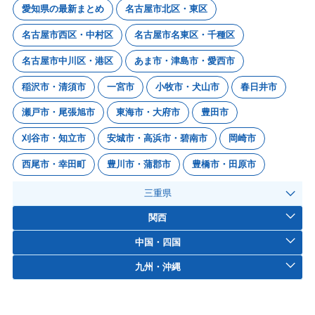
愛知県の最新まとめ
名古屋市北区・東区
名古屋市西区・中村区
名古屋市名東区・千種区
名古屋市中川区・港区
あま市・津島市・愛西市
稲沢市・清須市
一宮市
小牧市・犬山市
春日井市
瀬戸市・尾張旭市
東海市・大府市
豊田市
刈谷市・知立市
安城市・高浜市・碧南市
岡崎市
西尾市・幸田町
豊川市・蒲郡市
豊橋市・田原市
三重県
関西
中国・四国
九州・沖縄