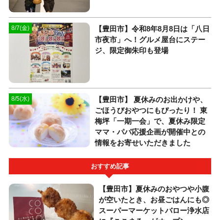
【豊田市】令和8年8月8日は「八日
8/7(金)
市夜市」へ！グルメ屋台にステー
ジ、限定御朱印も登場
【豊田市】 夏休みのお出かけや、
8/5(水)
ごほうびおやつにもぴったり！ 東
梅坪「一期一会」で、夏休み限定
ママ・パパ応援企画が開催中との
情報をお寄せいただきました
おすすめ記事
【豊田市】夏休みのおやつや小腹
が空いたとき、お昼ごはんにも◎
スーパーマーケットバロー浄水店