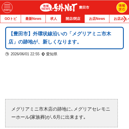
豊田市
GOトピ
最新News
求人
開店/閉店
お店News
お店みち
【豊田市】外環状線沿いの「メグリアミニ市木
店」の跡地が、新しくなります。
2026/06/01 22:55
愛知県
メグリアミニ市木店の跡地に､メグリアセレモニ
ーホール(家族葬)が､6月に出来ます｡