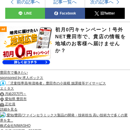
前の記事へ
記事一覧へ
次の記事へ
LINE
Facebook
旧Twitter
初月0円キャンペーン！号外
ad
NET豊田市で、貴店の情報を
地域のお客様へ届けません
か？
豊田市で働きたい
sponsored by 求人ボックス
「児童指導員/有資格者」豊田市の小規模 放課後等デイサービス
エミタス
月給20万円～
愛知県 豊田市
正社員
詳細を見る
愛知/豊田/ファインセラミックス製品の開発・技術担当 高い技術力で多くの業
界を支...
株式会社NIWASHO