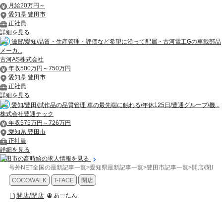
月給20万円～
愛知県 豊田市
正社員
詳細を見る
滋賀/愛知/品質・生産管理・評価など希望に沿って配属・古河電工Gの車載部品
メーカ...
古河AS株式会社
年収500万円～750万円
愛知県 豊田市
正社員
詳細を見る
愛知/豊田/試作品の品質管理 車の最先端に触れる/年休125日/豊通グループ/機...
株式会社豊通テック
年収575万円～726万円
愛知県 豊田市
正社員
詳細を見る
豊田市の高時給の求人情報を見る
号外NET全国の最新記事一覧
>
愛知県最新記事一覧
>
豊田市記事一覧
>
開店/閉店
>
COCOWALK
T-FACE
閉店
開店/閉店
あーたん