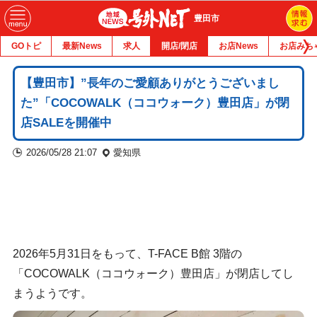
豊田市
GOトピ
最新News
求人
開店/閉店
お店News
お店みち
【豊田市】”長年のご愛顧ありがとうございまし
た”「COCOWALK（ココウォーク）豊田店」が閉
店SALEを開催中
2026/05/28 21:07
愛知県
2026年5月31日をもって、T-FACE B館 3階の
「COCOWALK（ココウォーク）豊田店」が閉店してし
まうようです。