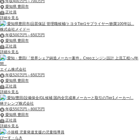
年収400万円～700万円
愛知県 豊田市
正社員
詳細を見る
愛知県豊田市/品質保証 管理職候補/トヨタTier1サプライヤー/創業100年以...
株式会社メイドー
年収500万円～650万円
愛知県 豊田市
正社員
詳細を見る
愛知・豊田/「世界シェア鋳造メーカー案件」Creoエンジン設計 上流工程へ/年
間...
エイム株式会社
年収520万円～650万円
愛知県 豊田市
正社員
詳細を見る
愛知/豊田/設備保全/GL候補 国内全完成車メーカーと取引のTier1メーカー/...
林テレンプ株式会社
年収550万円～800万円
愛知県 豊田市
正社員
詳細を見る
小規模 児童発達支援の児童指導員
ぴーす・らき