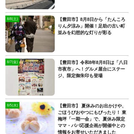
【豊田市】8月8日から「たんころ
8/8(土)
りん夕涼み」開催！足助の古い町
並みを幻想的な灯りが彩る
【豊田市】令和8年8月8日は「八日
8/7(金)
市夜市」へ！グルメ屋台にステー
ジ、限定御朱印も登場
【豊田市】 夏休みのお出かけや、
8/5(水)
ごほうびおやつにもぴったり！ 東
梅坪「一期一会」で、夏休み限定
ママ・パパ応援企画が開催中との
情報をお寄せいただきました