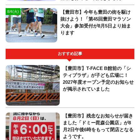
【豊田市】今年も豊田の街を駆け
8/4(火)
抜けよう！「第45回豊田マラソン
大会」参加受付が8月5日より始ま
ります
おすすめ記事
【豊田市】T-FACE B館前の「シ
ティプラザ」が子ども広場に！
2027年度オープン予定のお知らせ
が掲示されていました
【豊田市】残念なお知らせが届き
ました「ドミー毘森公園店」が8
月2日午後6時をもって閉店となる
ようです。