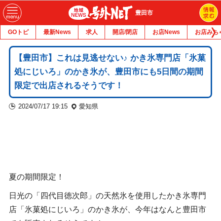
豊田市
GOトピ
最新News
求人
開店/閉店
お店News
お店みち
【豊田市】これは見逃せない♪ かき氷専門店「氷菓
処にじいろ」のかき氷が、豊田市にも5日間の期間
限定で出店されるそうです！
2024/07/17 19:15
愛知県
夏の期間限定！
日光の「四代目徳次郎」の天然氷を使用したかき氷専門
店「氷菓処にじいろ」のかき氷が、今年はなんと豊田市