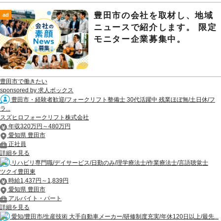
豊田市の会社を取材し、地域
ad
ニュースで紹介します。 限定
モニター企業募集中。
豊田市で働きたい
sponsored by 求人ボックス
豊田市・経験者歓迎/フォークリフト整備士 30代活躍中 残業ほぼ無/土日休/フ
ラ...
スズヒロフォークリフト株式会社
年収320万円～480万円
愛知県 豊田市
正社員
詳細を見る
リハビリ専門職/デイサービス/日勤のみ/理学療法士/作業療法士/言語聴覚士
ツクイ豊田東
時給1,437円～1,839円
愛知県 豊田市
アルバイト・パート
詳細を見る
愛知/豊田市/生産技術 大手自動車メーカー/研修制度充実/年休120日以上/最先...