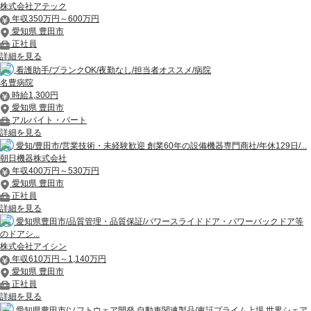
株式会社アテック
年収350万円～600万円
愛知県 豊田市
正社員
詳細を見る
看護助手/ブランクOK/夜勤なし/担当者オススメ/病院
名豊病院
時給1,300円
愛知県 豊田市
アルバイト・パート
詳細を見る
愛知/豊田市/営業技術・未経験歓迎 創業60年の設備機器専門商社/年休129日/...
朝日機器株式会社
年収400万円～530万円
愛知県 豊田市
正社員
詳細を見る
愛知県豊田市/品質管理・品質保証/パワースライドドア・パワーバックドア等
のドアシ...
株式会社アイシン
年収610万円～1,140万円
愛知県 豊田市
正社員
詳細を見る
愛知県豊田市/ソフトウェア開発 自動車関連製品/東証プライム上場 世界シェア