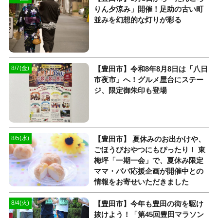
りん夕涼み」開催！足助の古い町
並みを幻想的な灯りが彩る
【豊田市】令和8年8月8日は「八日
8/7(金)
市夜市」へ！グルメ屋台にステー
ジ、限定御朱印も登場
【豊田市】 夏休みのお出かけや、
8/5(水)
ごほうびおやつにもぴったり！ 東
梅坪「一期一会」で、夏休み限定
ママ・パパ応援企画が開催中との
情報をお寄せいただきました
【豊田市】今年も豊田の街を駆け
8/4(火)
抜けよう！「第45回豊田マラソン