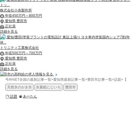
トッ...
株式会社小糸製作所
年収450万円～800万円
愛知県 豊田市
正社員
詳細を見る
愛知/豊田/塗装プラントの電気設計 東証上場/トヨタ車内塗装国内シェア7割/年
休...
トリニティ工業株式会社
年収500万円～700万円
愛知県 豊田市
正社員
詳細を見る
豊田市の高時給の求人情報を見る
号外NET全国の最新記事一覧
>
愛知県最新記事一覧
>
豊田市記事一覧
>
話題
>
【豊
天然氷のかき氷
氷菓処にじいろ
豊田市
話題
あーたん