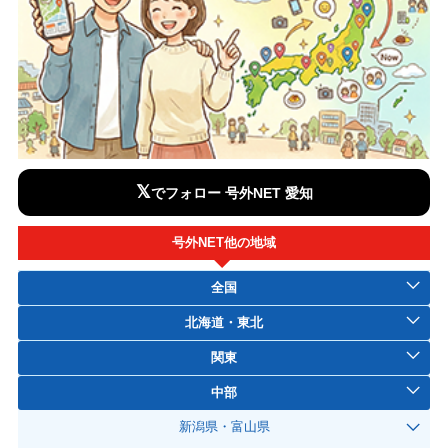
𝕏
でフォロー 号外NET 愛知
号外NET他の地域
全国
北海道・東北
関東
中部
新潟県・富山県