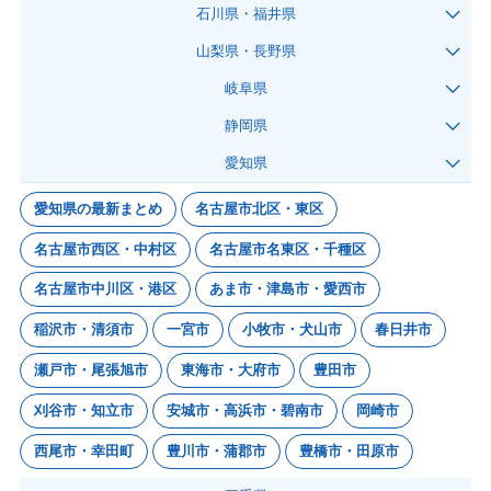
石川県・福井県
山梨県・長野県
岐阜県
静岡県
愛知県
愛知県の最新まとめ
名古屋市北区・東区
名古屋市西区・中村区
名古屋市名東区・千種区
名古屋市中川区・港区
あま市・津島市・愛西市
稲沢市・清須市
一宮市
小牧市・犬山市
春日井市
瀬戸市・尾張旭市
東海市・大府市
豊田市
刈谷市・知立市
安城市・高浜市・碧南市
岡崎市
西尾市・幸田町
豊川市・蒲郡市
豊橋市・田原市