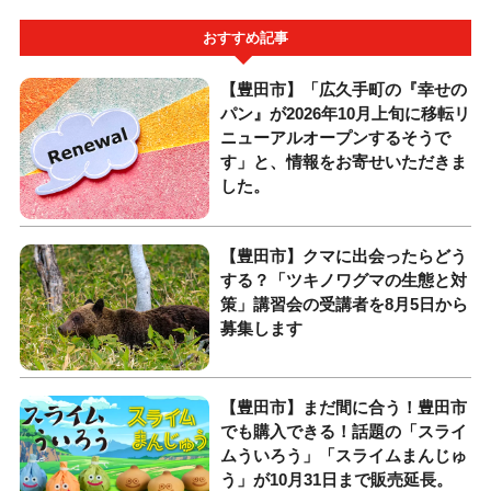
おすすめ記事
【豊田市】「広久手町の『幸せの
パン』が2026年10月上旬に移転リ
ニューアルオープンするそうで
す」と、情報をお寄せいただきま
した。
【豊田市】クマに出会ったらどう
する？「ツキノワグマの生態と対
策」講習会の受講者を8月5日から
募集します
【豊田市】まだ間に合う！豊田市
でも購入できる！話題の「スライ
ムういろう」「スライムまんじゅ
う」が10月31日まで販売延長。