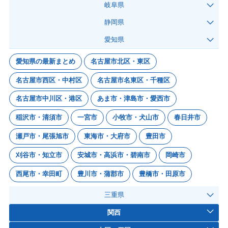
岐阜県
静岡県
愛知県
愛知県の最新まとめ
名古屋市北区・東区
名古屋市西区・中村区
名古屋市名東区・千種区
名古屋市中川区・港区
あま市・津島市・愛西市
稲沢市・清須市
一宮市
小牧市・犬山市
春日井市
瀬戸市・尾張旭市
東海市・大府市
豊田市
刈谷市・知立市
安城市・高浜市・碧南市
岡崎市
西尾市・幸田町
豊川市・蒲郡市
豊橋市・田原市
三重県
関西