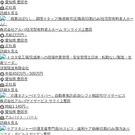
愛知県 豊田市
正社員
詳細を見る
「残業ほぼなし」調理スタッフ/無資格可/正職員/日勤のみ/住宅型有料老人ホー
ム/...
株式会社アルバ/住宅型有料老人ホーム サンライズ上豊田
月給23万円～
愛知県 豊田市
正社員
詳細を見る
トヨタ堤工場/完成車への現場作業管理・安全管理土日休・転勤なし/製造・生
産リーダ...
須賀陸送有限会社
年収450万円～500万円
愛知県 豊田市
正社員
詳細を見る
「介護タクシー/ドライバー」自動車免許必須/シフト相談可/デイサービス
株式会社アルバ/デイサービス サライ上豊田
時給1,140円～
愛知県 豊田市
アルバイト・パート
詳細を見る
ケアマネジャー/介護支援専門員/ホスピス・緩和ケア病棟/日勤のみ/賞与あり
ツクイ・ポピルスガーデン豊田