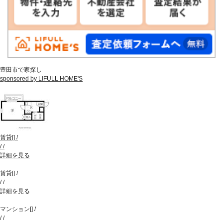
豊田市で家探し
sponsored by LIFULL HOME'S
賃貸
[
]
/
/
/
詳細を見る
賃貸
[
]
/
/
/
詳細を見る
マンション
[
]
/
/
/