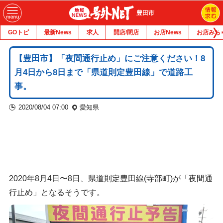
豊田市
GOトピ
最新News
求人
開店/閉店
お店News
お店みち
【豊田市】「夜間通行止め」にご注意ください！8
月4日から8日まで「県道則定豊田線」で道路工
事。
2020/08/04 07:00
愛知県
2020年8月4日〜8日、県道則定豊田線(寺部町)が「夜間通
行止め」となるそうです。