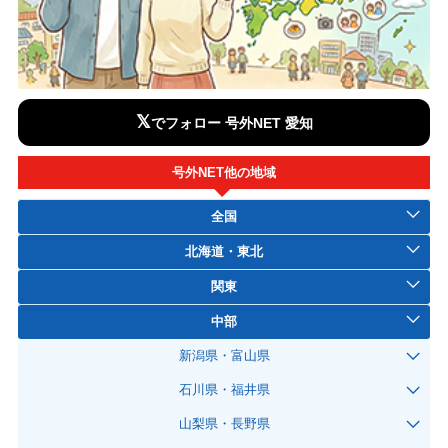
𝕏
でフォロー 号外NET 愛知
号外NET他の地域
全国
北海道・東北
関東
中部
新潟県・富山県
石川県・福井県
山梨県・長野県