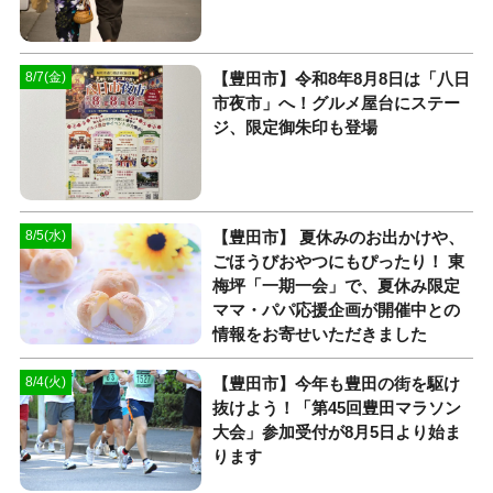
【豊田市】令和8年8月8日は「八日
8/7(金)
市夜市」へ！グルメ屋台にステー
ジ、限定御朱印も登場
【豊田市】 夏休みのお出かけや、
8/5(水)
ごほうびおやつにもぴったり！ 東
梅坪「一期一会」で、夏休み限定
ママ・パパ応援企画が開催中との
情報をお寄せいただきました
【豊田市】今年も豊田の街を駆け
8/4(火)
抜けよう！「第45回豊田マラソン
大会」参加受付が8月5日より始ま
ります