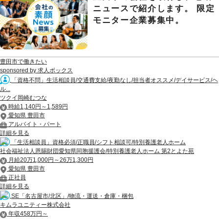
ニュースで紹介します。 限定
モニター企業募集中。
豊田市で働きたい
sponsored by 求人ボックス
「資格不問」生活相談員/交通費支給/夜勤なし/担当者オススメ/デイサービス/ヘ
ル...
ツクイ岡崎むつな
時給1,140円～1,589円
愛知県 豊田市
アルバイト・パート
詳細を見る
「生活相談員」資格必須/正職員/シフト相談可/特別養護老人ホーム
社会福祉法人恩賜財団愛知県同胞援護会/特別養護老人ホーム 第2とよた苑
月給20万1,000円～26万1,300円
愛知県 豊田市
正社員
詳細を見る
SE「名古屋市/北区」/物流・運送・倉庫・梱包
キムラユニティー株式会社
年収458万円～