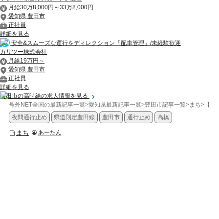
月給30万8,000円～33万8,000円
愛知県 豊田市
正社員
詳細を見る
安全&スムーズな運行をディレクション「配車管理」/未経験歓迎
カリツー株式会社
月給19万円～
愛知県 豊田市
正社員
詳細を見る
豊田市の高時給の求人情報を見る
号外NET全国の最新記事一覧
>
愛知県最新記事一覧
>
豊田市記事一覧
>
まち
>
【豊
夜間通行止め
県道則定豊田線
豊田市
通行止め
高橋
まち
あーたん