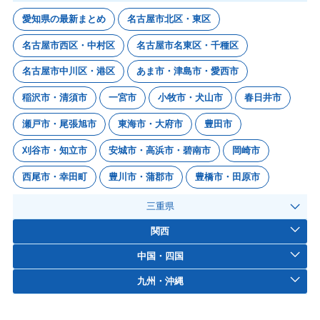
愛知県の最新まとめ
名古屋市北区・東区
名古屋市西区・中村区
名古屋市名東区・千種区
名古屋市中川区・港区
あま市・津島市・愛西市
稲沢市・清須市
一宮市
小牧市・犬山市
春日井市
瀬戸市・尾張旭市
東海市・大府市
豊田市
刈谷市・知立市
安城市・高浜市・碧南市
岡崎市
西尾市・幸田町
豊川市・蒲郡市
豊橋市・田原市
三重県
関西
中国・四国
九州・沖縄