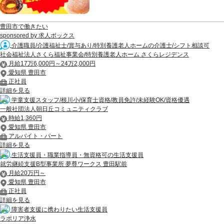
豊田市で働きたい
sponsored by 求人ボックス
介護職員/介護福祉士/賞与あり/特別養護老人ホームの介護士/シフト相談可
社会福祉法人さくら福祉事業会/特別養護老人ホーム さくらレジデンス
月給17万6,000円～24万2,000円
愛知県 豊田市
正社員
詳細を見る
学童支援スタッフ/根川小/保育士資格/教員免許/未経験OK/資格優遇
一般社団法人朝日丘コミュニティクラブ
時給1,360円
愛知県 豊田市
アルバイト・パート
詳細を見る
生活支援員・職業指導員・無資格可の生活支援員
就労継続支援B型事業所 夢尊ワークス 豊田駅前
月給20万円～
愛知県 豊田市
正社員
詳細を見る
障害者支援に携わりたい生活支援員
ラポリア浄水