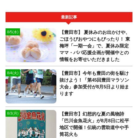
最新記事
【豊田市】 夏休みのお出かけや、
8/5(水)
ごほうびおやつにもぴったり！ 東
梅坪「一期一会」で、夏休み限定
ママ・パパ応援企画が開催中との
情報をお寄せいただきました
【豊田市】今年も豊田の街を駆け
8/4(火)
抜けよう！「第45回豊田マラソン
大会」参加受付が8月5日より始ま
ります
【豊田市】幻想的な夏の風物詩
8/3(月)
「巴川金魚花火」が8月8日に松平
地区で開催！伝統の雲助道中や手
筒花火も