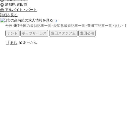
愛知県 豊田市
アルバイト・パート
詳細を見る
豊田市の高時給の求人情報を見る
号外NET全国の最新記事一覧
>
愛知県最新記事一覧
>
豊田市記事一覧
>
まち
>
【豊
テント
ポップサーカス
豊田スタジアム
豊田公演
まち
あーたん