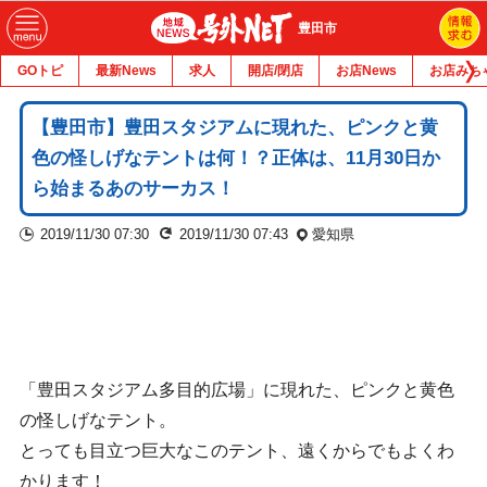
豊田市
GOトピ
最新News
求人
開店/閉店
お店News
お店みち
【豊田市】豊田スタジアムに現れた、ピンクと黄
色の怪しげなテントは何！？正体は、11月30日か
ら始まるあのサーカス！
2019/11/30 07:30
2019/11/30 07:43
愛知県
「豊田スタジアム多目的広場」に現れた、ピンクと黄色
の怪しげなテント。
とっても目立つ巨大なこのテント、遠くからでもよくわ
かります！