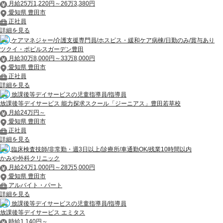
月給25万1,220円～26万3,380円
愛知県 豊田市
正社員
詳細を見る
ケアマネジャー/介護支援専門員/ホスピス・緩和ケア病棟/日勤のみ/賞与あり
ツクイ・ポピルスガーデン豊田
月給30万8,000円～33万8,000円
愛知県 豊田市
正社員
詳細を見る
放課後等デイサービスの児童指導員/指導員
放課後等デイサービス 能力探求スクール「ジーニアス」豊田若草校
月給24万円～
愛知県 豊田市
正社員
詳細を見る
臨床検査技師/非常勤・週3日以上/診療所/車通勤OK/残業10時間以内
かみや外科クリニック
月給24万1,000円～28万5,000円
愛知県 豊田市
アルバイト・パート
詳細を見る
放課後等デイサービスの児童指導員/指導員
放課後等デイサービス エミタス
時給1,140円～